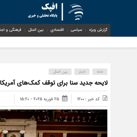
گزارش ویژه
سیاسی
اقتصادی
بین الملل
فرهنگی و اجت
شناختیک| ۸۶ درصد مهاجران حامی ایران 
خانه
اخبار
بین الملل
لایحه جدید سنا برای توقف کمک‌های آمریکا 
کد خبر : 1200
25 فوریه 2025 - 15:20