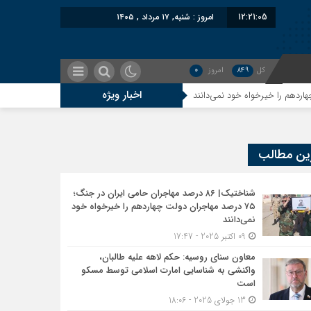
12:21:06
امروز : شنبه, ۱۷ مرداد , ۱۴۰۵
کل
849
امروز
0
اخبار ویژه
معاون سنای روسیه: حکم لاهه علیه طالبان، واکنشی به ش
ین مطالب
شناختیک| ۸۶ درصد مهاجران حامی ایران در جنگ؛
۷۵ درصد مهاجران دولت چهاردهم را خیرخواه خود
نمی‌دانند
09 اکتبر 2025 - 17:47
معاون سنای روسیه: حکم لاهه علیه طالبان،
واکنشی به شناسایی امارت اسلامی توسط مسکو
است
13 جولای 2025 - 18:06