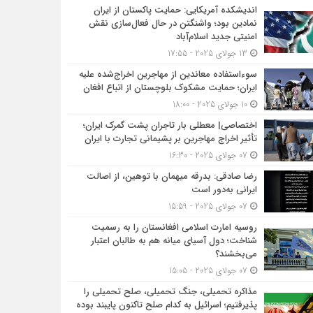
اندیشکده آمریکایی: حمایت پاکستان از ایران
نمادین بود؛ واشنگتن در حال فعال‌سازی نقش
امنیتی جدید اسلام‌آباد
13 جولای 2025 - 17:55
سوءاستفاده معاندین از مهاجرین اخراج‌شده علیه
ایران؛ حمایت مشکوک بلوچستان از اتباع افغان
10 جولای 2025 - 18:00
اختصاصی| معطلی بار تاجران پشت گمرک ایران؛
تأثیر اخراج مهاجرین بر پشیمانی تجارت با ایران
07 جولای 2025 - 16:30
رضا صادقی: بدرقه میهمان با توهین، از اصالت
ایرانی به‌دور است
07 جولای 2025 - 15:59
روسیه امارت اسلامی افغانستان را به رسمیت
شناخت؛ دول آسیای میانه هم به طالبان اعتبار
می‎‌بخشند؟
07 جولای 2025 - 15:05
مذاکره تحمیلی، جنگ تحمیلی، صلح تحمیلی را
پذیرفتیم؛ اسرائیل به کدام صلح تاکنون پایبند بوده