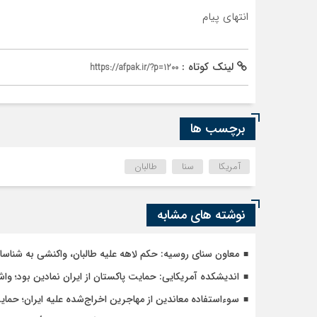
انتهای پیام
لینک کوتاه :
https://afpak.ir/?p=1200
برچسب ها
آمریکا
سنا
طالبان
نوشته های مشابه
معاون سنای روسیه: حکم لاهه علیه طالبان، واکنشی به شنا
اندیشکده آمریکایی: حمایت پاکستان از ایران نمادین بود؛ وا
سوءاستفاده معاندین از مهاجرین اخراج‌شده علیه ایران؛ حما