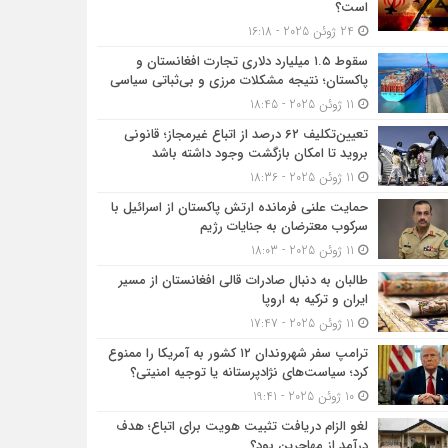
است؟
24 ژوئن 2025 - 16:18
سقوط ۱.۵ میلیارد دلاری تجارت افغانستان و
پاکستان؛ نتیجه مشکلات مرزی و بی‌ثباتی سیاسی
11 ژوئن 2025 - 18:45
تعیین‌تکلیف ۶۲ درصد از اتباع غیرمجاز؛ قانونی
بروید تا امکان بازگشت وجود داشته باشد
11 ژوئن 2025 - 18:36
حمایت علنی فرمانده ارتش پاکستان از اسرائیل با
سرکوب معترضان به جنایات رژیم
11 ژوئن 2025 - 18:03
طالبان به دنبال صادرات قالی افغانستان از مسیر
ایران و ترکیه به اروپا
11 ژوئن 2025 - 17:47
ترامپ سفر شهروندان ۱۲ کشور به آمریکا را ممنوع
کرد؛ سیاست‌های نژادپرستانه یا توجیه امنیتی؟
10 ژوئن 2025 - 19:41
لغو الزام دریافت تثبیت هویت برای اتباع؛ هدف
درآمد از مهاجرین بود؟