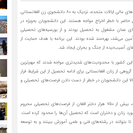
، در پی کاهش کمک‌های مالی ایالات متحده، نزدیک به ۸۰ دانشجوی زن افغانستانی
 حاضر با خطر اخراج مواجه هستند. این دانشجویان به‌ویژه در
‌های عمان مشغول به تحصیل بودند و از بورسیه‌های تحصیلی
مه “بورسیه تحصیلی زنان” (WSE) که توسط USAID تأمین می‌شد، بهره‌مند شده بودند. این برنامه با هدف حمایت از
ای آسیب‌دیده از جنگ و بحران ایجاد شد.
 دوباره طالبان بر افغانستان از سال ۲۰۲۱، زنان این کشور با محدودیت‌های شدیدتری مواجه شدند که مهم‌ترین
روهی از زنان افغانستانی برای ادامه تحصیل از این شرایط فرار
 حالا این دانشجویان در خطر از دست دادن فرصت‌های تحصیلی و
آمارها نشان می‌دهد که از زمان بازگشت طالبان به قدرت، بیش از ۷۵۰ هزار دختر افغان از فرصت‌های تحصیلی محروم
 مورد زنان و دختران است که تحصیل آن‌ها را محدود کرده است.
 تا بتوانند در رشته‌های فنی و علمی آموزش ببینند و به توسعه