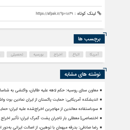
لینک کوتاه :
https://afpak.ir/?p=1839
برچسب ها
آمریکا
اتباع
اخراج
بورسیه
تحصیلی
ع
نوشته های مشابه
معاون سنای روسیه: حکم لاهه علیه طالبان، واکنشی به شنا
اندیشکده آمریکایی: حمایت پاکستان از ایران نمادین بود؛ وا
سوءاستفاده معاندین از مهاجرین اخراج‌شده علیه ایران؛ حما
اختصاصی| معطلی بار تاجران پشت گمرک ایران؛ تأثیر اخراج م
رضا صادقی: بدرقه میهمان با توهین، از اصالت ایرانی به‌دور 