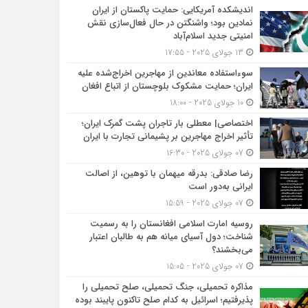
اندیشکده آمریکایی: حمایت پاکستان از ایران
نمادین بود؛ واشنگتن در حال فعال‌سازی نقش
امنیتی جدید اسلام‌آباد
13 جولای 2025 - 17:55
سوءاستفاده معاندین از مهاجرین اخراج‌شده علیه
ایران؛ حمایت مشکوک بلوچستان از اتباع افغان
10 جولای 2025 - 18:00
اختصاصی| معطلی بار تاجران پشت گمرک ایران؛
تأثیر اخراج مهاجرین بر پشیمانی تجارت با ایران
07 جولای 2025 - 16:30
رضا صادقی: بدرقه میهمان با توهین، از اصالت
ایرانی به‌دور است
07 جولای 2025 - 15:59
روسیه امارت اسلامی افغانستان را به رسمیت
شناخت؛ دول آسیای میانه هم به طالبان اعتبار
می‎‌بخشند؟
07 جولای 2025 - 15:05
مذاکره تحمیلی، جنگ تحمیلی، صلح تحمیلی را
پذیرفتیم؛ اسرائیل به کدام صلح تاکنون پایبند بوده