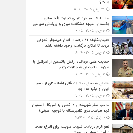
است؟
24 ژوئن 2025 - 16:18
سقوط ۱.۵ میلیارد دلاری تجارت افغانستان و
پاکستان؛ نتیجه مشکلات مرزی و بی‌ثباتی سیاسی
11 ژوئن 2025 - 18:45
تعیین‌تکلیف ۶۲ درصد از اتباع غیرمجاز؛ قانونی
بروید تا امکان بازگشت وجود داشته باشد
11 ژوئن 2025 - 18:36
حمایت علنی فرمانده ارتش پاکستان از اسرائیل با
سرکوب معترضان به جنایات رژیم
11 ژوئن 2025 - 18:03
طالبان به دنبال صادرات قالی افغانستان از مسیر
ایران و ترکیه به اروپا
11 ژوئن 2025 - 17:47
ترامپ سفر شهروندان ۱۲ کشور به آمریکا را ممنوع
کرد؛ سیاست‌های نژادپرستانه یا توجیه امنیتی؟
10 ژوئن 2025 - 19:41
لغو الزام دریافت تثبیت هویت برای اتباع؛ هدف
درآمد از مهاجرین بود؟