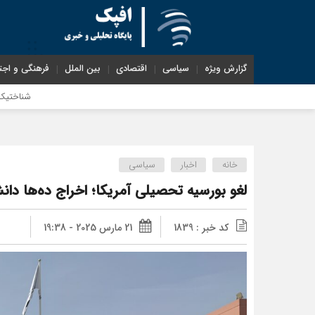
گزارش ویژه
سیاسی
اقتصادی
بین الملل
فرهنگی و اجت
شناختیک| ۸۶ درصد مهاجران حامی ایران در جنگ؛ ۷۵ درصد مهاجران دولت چهاردهم را خیرخواه خود نمی‌دانند
خانه
اخبار
سیاسی
لغو بورسیه تحصیلی آمریکا؛ اخراج ده‌ها دان
کد خبر : 1839
21 مارس 2025 - 19:38