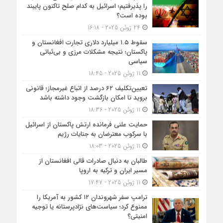
را پذیرفتیم؛ اسرائیل به کدام صلح تاکنون پایبند
بوده است؟
24 ژوئن 2025 - 16:18
سقوط ۱.۵ میلیارد دلاری تجارت افغانستان و
پاکستان؛ نتیجه مشکلات مرزی و بی‌ثباتی
سیاسی
11 ژوئن 2025 - 18:45
تعیین‌تکلیف ۶۲ درصد از اتباع غیرمجاز؛ قانونی
بروید تا امکان بازگشت وجود داشته باشد
11 ژوئن 2025 - 18:36
حمایت علنی فرمانده ارتش پاکستان از اسرائیل
با سرکوب معترضان به جنایات رژیم
11 ژوئن 2025 - 18:03
طالبان به دنبال صادرات قالی افغانستان از
مسیر ایران و ترکیه به اروپا
11 ژوئن 2025 - 17:47
ترامپ سفر شهروندان ۱۲ کشور به آمریکا را
ممنوع کرد؛ سیاست‌های نژادپرستانه یا توجیه
امنیتی؟