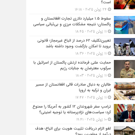
است؟
24 ژوئن 2025 - 16:18
سقوط ۱.۵ میلیارد دلاری تجارت افغانستان و
پاکستان؛ نتیجه مشکلات مرزی و بی‌ثباتی سیاسی
11 ژوئن 2025 - 18:45
تعیین‌تکلیف ۶۲ درصد از اتباع غیرمجاز؛ قانونی
بروید تا امکان بازگشت وجود داشته باشد
11 ژوئن 2025 - 18:36
حمایت علنی فرمانده ارتش پاکستان از اسرائیل با
سرکوب معترضان به جنایات رژیم
11 ژوئن 2025 - 18:03
طالبان به دنبال صادرات قالی افغانستان از مسیر
ایران و ترکیه به اروپا
11 ژوئن 2025 - 17:47
ترامپ سفر شهروندان ۱۲ کشور به آمریکا را ممنوع
کرد؛ سیاست‌های نژادپرستانه یا توجیه امنیتی؟
10 ژوئن 2025 - 19:41
لغو الزام دریافت تثبیت هویت برای اتباع؛ هدف
درآمد از مهاجرین بود؟