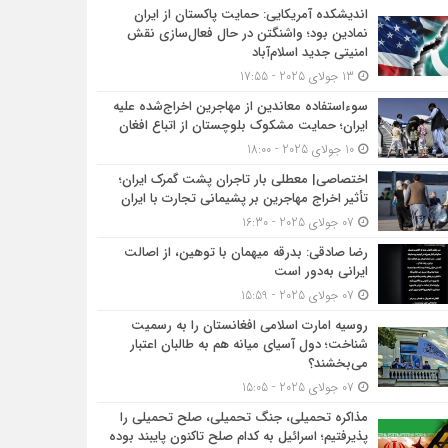
اندیشکده آمریکایی: حمایت پاکستان از ایران
نمادین بود؛ واشنگتن در حال فعال‌سازی نقش
امنیتی جدید اسلام‌آباد
13 جولای 2025 - 17:55
سوءاستفاده معاندین از مهاجرین اخراج‌شده علیه
ایران؛ حمایت مشکوک بلوچستان از اتباع افغان
10 جولای 2025 - 18:00
اختصاصی| معطلی بار تاجران پشت گمرک ایران؛
تأثیر اخراج مهاجرین بر پشیمانی تجارت با ایران
07 جولای 2025 - 16:30
رضا صادقی: بدرقه میهمان با توهین، از اصالت
ایرانی به‌دور است
07 جولای 2025 - 15:59
روسیه امارت اسلامی افغانستان را به رسمیت
شناخت؛ دول آسیای میانه هم به طالبان اعتبار
می‎‌بخشند؟
07 جولای 2025 - 15:05
مذاکره تحمیلی، جنگ تحمیلی، صلح تحمیلی را
پذیرفتیم؛ اسرائیل به کدام صلح تاکنون پایبند بوده