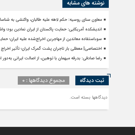
نوشته های مشابه
معاون سنای روسیه: حکم لاهه علیه طالبان، واکنشی به شنا
اندیشکده آمریکایی: حمایت پاکستان از ایران نمادین بود؛ وا
سوءاستفاده معاندین از مهاجرین اخراج‌شده علیه ایران؛ حما
اختصاصی| معطلی بار تاجران پشت گمرک ایران؛ تأثیر اخراج م
رضا صادقی: بدرقه میهمان با توهین، از اصالت ایرانی به‌دور 
ثبت دیدگاه
مجموع دیدگاهها : 0
دیدگاهها بسته است.