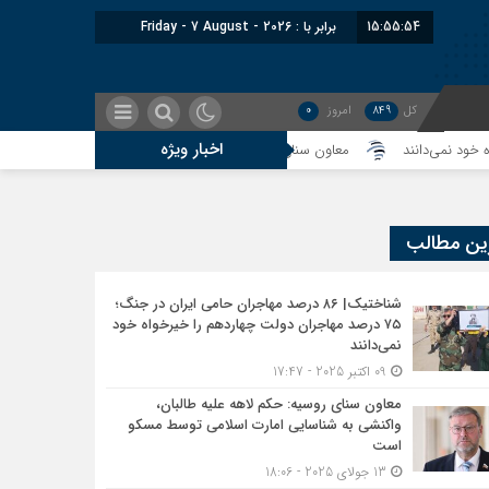
15:55:55
برابر با : Friday - 7 August - 2026
کل
849
امروز
0
اخبار ویژه
معاون سنای روسیه: حکم لاهه علیه طالبان، واکنشی به شناسایی امارت اسل
ین مطالب
شناختیک| ۸۶ درصد مهاجران حامی ایران در جنگ؛
۷۵ درصد مهاجران دولت چهاردهم را خیرخواه خود
نمی‌دانند
09 اکتبر 2025 - 17:47
معاون سنای روسیه: حکم لاهه علیه طالبان،
واکنشی به شناسایی امارت اسلامی توسط مسکو
است
13 جولای 2025 - 18:06