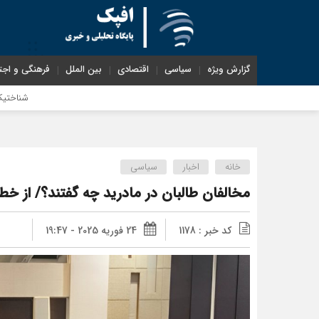
گزارش ویژه
سیاسی
اقتصادی
بین الملل
فرهنگی و اجت
شناختیک| ۸۶ درصد مهاجران حامی ایران در جنگ؛ ۷۵ درصد مهاجران دولت چهاردهم را خیرخواه خود نمی‌دانند
خانه
اخبار
سیاسی
مخالفان طالبان در مادرید چه گفتند؟/ از خطر تکرار ۱۱ سپتامبر تا خودخو
کد خبر : 1178
24 فوریه 2025 - 19:47