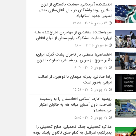
اندیشکده آمریکایی: حمایت پاکستان از ایران
نمادین بود؛ واشنگتن در حال فعال‌سازی نقش
امنیتی جدید اسلام‌آباد
13 جولای 2025 - 17:55
سوءاستفاده معاندین از مهاجرین اخراج‌شده علیه
ایران؛ حمایت مشکوک بلوچستان از اتباع افغان
10 جولای 2025 - 18:00
اختصاصی| معطلی بار تاجران پشت گمرک ایران؛
تأثیر اخراج مهاجرین بر پشیمانی تجارت با ایران
07 جولای 2025 - 16:30
رضا صادقی: بدرقه میهمان با توهین، از اصالت
ایرانی به‌دور است
07 جولای 2025 - 15:59
روسیه امارت اسلامی افغانستان را به رسمیت
شناخت؛ دول آسیای میانه هم به طالبان اعتبار
می‎‌بخشند؟
07 جولای 2025 - 15:05
مذاکره تحمیلی، جنگ تحمیلی، صلح تحمیلی را
پذیرفتیم؛ اسرائیل به کدام صلح تاکنون پایبند بوده