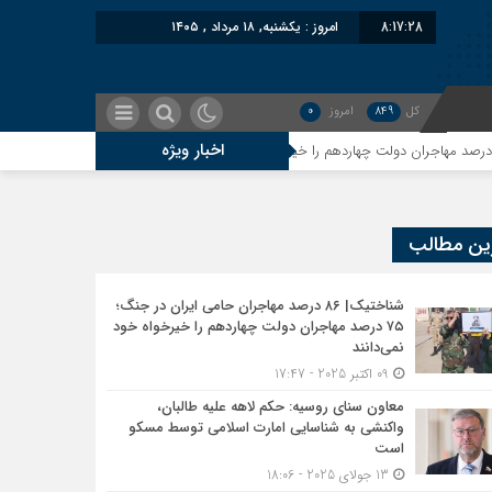
8:17:28
امروز : یکشنبه, ۱۸ مرداد , ۱۴۰۵
کل
849
امروز
0
اخبار ویژه
معاون سنای روسیه: حکم لاهه علیه طالبا
ین مطالب
شناختیک| ۸۶ درصد مهاجران حامی ایران در جنگ؛
۷۵ درصد مهاجران دولت چهاردهم را خیرخواه خود
نمی‌دانند
09 اکتبر 2025 - 17:47
معاون سنای روسیه: حکم لاهه علیه طالبان،
واکنشی به شناسایی امارت اسلامی توسط مسکو
است
13 جولای 2025 - 18:06