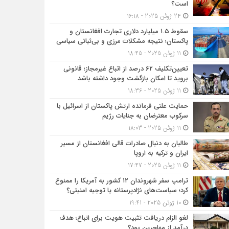
است؟
24 ژوئن 2025 - 16:18
سقوط ۱.۵ میلیارد دلاری تجارت افغانستان و
پاکستان؛ نتیجه مشکلات مرزی و بی‌ثباتی سیاسی
11 ژوئن 2025 - 18:45
تعیین‌تکلیف ۶۲ درصد از اتباع غیرمجاز؛ قانونی
بروید تا امکان بازگشت وجود داشته باشد
11 ژوئن 2025 - 18:36
حمایت علنی فرمانده ارتش پاکستان از اسرائیل با
سرکوب معترضان به جنایات رژیم
11 ژوئن 2025 - 18:03
طالبان به دنبال صادرات قالی افغانستان از مسیر
ایران و ترکیه به اروپا
11 ژوئن 2025 - 17:47
ترامپ سفر شهروندان ۱۲ کشور به آمریکا را ممنوع
کرد؛ سیاست‌های نژادپرستانه یا توجیه امنیتی؟
10 ژوئن 2025 - 19:41
لغو الزام دریافت تثبیت هویت برای اتباع؛ هدف
درآمد از مهاجرین بود؟