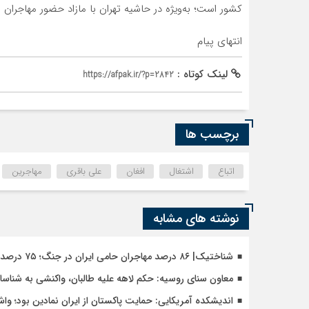
کشور است؛ به‌ویژه در حاشیه تهران با مازاد حضور مهاجران
انتهای پیام
لینک کوتاه :
https://afpak.ir/?p=2842
برچسب ها
اتباع
اشتغال
افغان
علی باقری
مهاجرین
نوشته های مشابه
شناختیک| ۸۶ درصد مهاجران حامی ایران در جنگ؛ ۷۵ درصد مهاجران دولت چهاردهم را خیرخواه خود نمی‌دانند
معاون سنای روسیه: حکم لاهه علیه طالبان، واکنشی به شنا
اندیشکده آمریکایی: حمایت پاکستان از ایران نمادین بود؛ وا