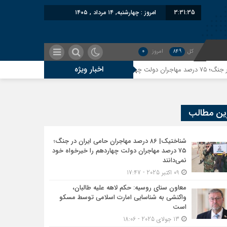
3:31:35
امروز : چهارشنبه, ۱۴ مرداد , ۱۴۰۵
کل
849
امروز
0
اخبار ویژه
معاون سنای روسیه: حکم ل
ین مطالب
شناختیک| ۸۶ درصد مهاجران حامی ایران در جنگ؛
۷۵ درصد مهاجران دولت چهاردهم را خیرخواه خود
نمی‌دانند
09 اکتبر 2025 - 17:47
معاون سنای روسیه: حکم لاهه علیه طالبان،
واکنشی به شناسایی امارت اسلامی توسط مسکو
است
13 جولای 2025 - 18:06