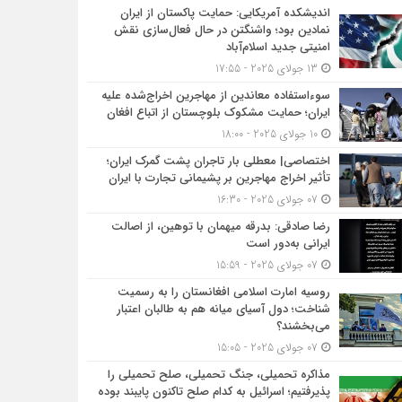
اندیشکده آمریکایی: حمایت پاکستان از ایران
نمادین بود؛ واشنگتن در حال فعال‌سازی نقش
امنیتی جدید اسلام‌آباد
13 جولای 2025 - 17:55
سوءاستفاده معاندین از مهاجرین اخراج‌شده علیه
ایران؛ حمایت مشکوک بلوچستان از اتباع افغان
10 جولای 2025 - 18:00
اختصاصی| معطلی بار تاجران پشت گمرک ایران؛
تأثیر اخراج مهاجرین بر پشیمانی تجارت با ایران
07 جولای 2025 - 16:30
رضا صادقی: بدرقه میهمان با توهین، از اصالت
ایرانی به‌دور است
07 جولای 2025 - 15:59
روسیه امارت اسلامی افغانستان را به رسمیت
شناخت؛ دول آسیای میانه هم به طالبان اعتبار
می‎‌بخشند؟
07 جولای 2025 - 15:05
مذاکره تحمیلی، جنگ تحمیلی، صلح تحمیلی را
پذیرفتیم؛ اسرائیل به کدام صلح تاکنون پایبند بوده