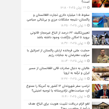
است؟
24 ژوئن 2025 - 16:18
سقوط ۱.۵ میلیارد دلاری تجارت افغانستان و
پاکستان؛ نتیجه مشکلات مرزی و بی‌ثباتی سیاسی
11 ژوئن 2025 - 18:45
تعیین‌تکلیف ۶۲ درصد از اتباع غیرمجاز؛ قانونی
بروید تا امکان بازگشت وجود داشته باشد
11 ژوئن 2025 - 18:36
حمایت علنی فرمانده ارتش پاکستان از اسرائیل با
سرکوب معترضان به جنایات رژیم
11 ژوئن 2025 - 18:03
طالبان به دنبال صادرات قالی افغانستان از مسیر
ایران و ترکیه به اروپا
11 ژوئن 2025 - 17:47
ترامپ سفر شهروندان ۱۲ کشور به آمریکا را ممنوع
کرد؛ سیاست‌های نژادپرستانه یا توجیه امنیتی؟
10 ژوئن 2025 - 19:41
لغو الزام دریافت تثبیت هویت برای اتباع؛ هدف
درآمد از مهاجرین بود؟