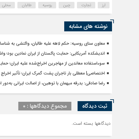
ارز
تجارت
چین
روسیه
طالبان
محلی
نوشته های مشابه
معاون سنای روسیه: حکم لاهه علیه طالبان، واکنشی به شنا
اندیشکده آمریکایی: حمایت پاکستان از ایران نمادین بود؛ وا
سوءاستفاده معاندین از مهاجرین اخراج‌شده علیه ایران؛ حما
اختصاصی| معطلی بار تاجران پشت گمرک ایران؛ تأثیر اخراج م
رضا صادقی: بدرقه میهمان با توهین، از اصالت ایرانی به‌دور 
ثبت دیدگاه
مجموع دیدگاهها : 0
دیدگاهها بسته است.