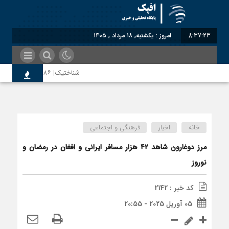
8:37:24
امروز : یکشنبه, ۱۸ مرداد , ۱۴۰۵
شناختیک| ۸۶ درصد مهاجران حامی ایران در جنگ؛ ۷۵ درصد مهاجران دولت چهاردهم را خیرخواه خود نمی‌دانند
اختصاصی| معطلی بار تاجران پشت گمرک 
خانه
اخبار
فرهنگی و اجتماعی
رضا صادقی: بدرقه میهمان با توهین، از 
مرز دوغارون شاهد ۴۲ هزار مسافر ایرانی و افغان در رمضان و
نوروز
روسیه امارت اسلامی افغانستان را به رسمی
کد خبر : 2142
05 آوریل 2025 - 20:55
مذاکره تحمیلی، جنگ تحمیلی، صلح تحمی