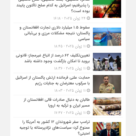
را پذیرفتیم؛ اسرائیل به کدام صلح تاکنون پایبند
بوده است؟
24 ژوئن 2025 - 16:18
سقوط ۱.۵ میلیارد دلاری تجارت افغانستان و
پاکستان؛ نتیجه مشکلات مرزی و بی‌ثباتی
سیاسی
11 ژوئن 2025 - 18:45
تعیین‌تکلیف ۶۲ درصد از اتباع غیرمجاز؛ قانونی
بروید تا امکان بازگشت وجود داشته باشد
11 ژوئن 2025 - 18:36
حمایت علنی فرمانده ارتش پاکستان از اسرائیل
با سرکوب معترضان به جنایات رژیم
11 ژوئن 2025 - 18:03
طالبان به دنبال صادرات قالی افغانستان از
مسیر ایران و ترکیه به اروپا
11 ژوئن 2025 - 17:47
ترامپ سفر شهروندان ۱۲ کشور به آمریکا را
ممنوع کرد؛ سیاست‌های نژادپرستانه یا توجیه
امنیتی؟