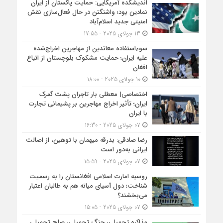
اندیشکده آمریکایی: حمایت پاکستان از ایران
نمادین بود؛ واشنگتن در حال فعال‌سازی نقش
امنیتی جدید اسلام‌آباد
13 جولای 2025 - 17:55
سوءاستفاده معاندین از مهاجرین اخراج‌شده
علیه ایران؛ حمایت مشکوک بلوچستان از اتباع
افغان
10 جولای 2025 - 18:00
اختصاصی| معطلی بار تاجران پشت گمرک
ایران؛ تأثیر اخراج مهاجرین بر پشیمانی تجارت
با ایران
07 جولای 2025 - 16:30
رضا صادقی: بدرقه میهمان با توهین، از اصالت
ایرانی به‌دور است
07 جولای 2025 - 15:59
روسیه امارت اسلامی افغانستان را به رسمیت
شناخت؛ دول آسیای میانه هم به طالبان اعتبار
می‎‌بخشند؟
07 جولای 2025 - 15:05
مذاکره تحمیلی، جنگ تحمیلی، صلح تحمیلی