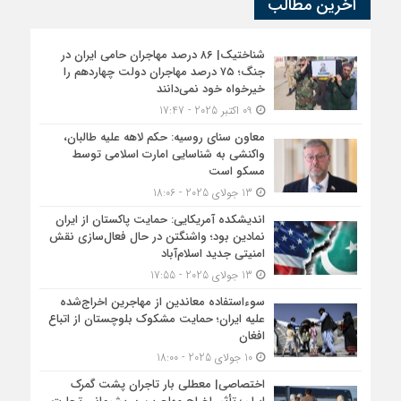
آخرین مطالب
شناختیک| ۸۶ درصد مهاجران حامی ایران در
جنگ؛ ۷۵ درصد مهاجران دولت چهاردهم را
خیرخواه خود نمی‌دانند
09 اکتبر 2025 - 17:47
معاون سنای روسیه: حکم لاهه علیه طالبان،
واکنشی به شناسایی امارت اسلامی توسط
مسکو است
13 جولای 2025 - 18:06
اندیشکده آمریکایی: حمایت پاکستان از ایران
نمادین بود؛ واشنگتن در حال فعال‌سازی نقش
امنیتی جدید اسلام‌آباد
13 جولای 2025 - 17:55
سوءاستفاده معاندین از مهاجرین اخراج‌شده
علیه ایران؛ حمایت مشکوک بلوچستان از اتباع
افغان
10 جولای 2025 - 18:00
اختصاصی| معطلی بار تاجران پشت گمرک