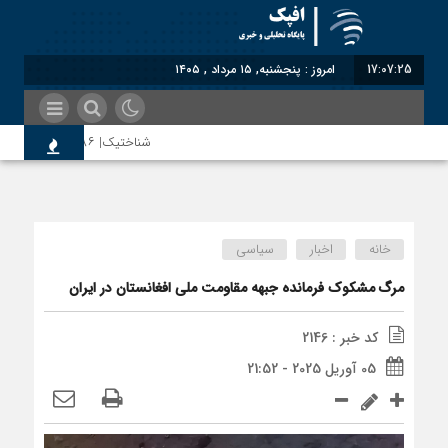
17:07:26
امروز : پنجشنبه, ۱۵ مرداد , ۱۴۰۵
شناختیک| ۸۶ درصد مهاجران حامی ایران در جنگ؛ ۷۵ درصد مهاجران دولت چهاردهم را خیرخواه خود نمی‌دانند
اختصاصی| معطلی بار تاجران پشت گمرک
خانه
اخبار
سیاسی
رضا صادقی: بدرقه میهمان با توهین، از
مرگ مشکوک فرمانده جبهه مقاومت ملی افغانستان در ایران
کد خبر : 2146
روسیه امارت اسلامی افغانستان را به رسم
05 آوریل 2025 - 21:52
مذاکره تحمیلی، جنگ تحمیلی، صلح تحم