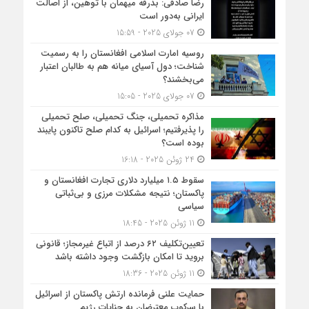
رضا صادقی: بدرقه میهمان با توهین، از اصالت
ایرانی به‌دور است
07 جولای 2025 - 15:59
روسیه امارت اسلامی افغانستان را به رسمیت
شناخت؛ دول آسیای میانه هم به طالبان اعتبار
می‎‌بخشند؟
07 جولای 2025 - 15:05
مذاکره تحمیلی، جنگ تحمیلی، صلح تحمیلی
را پذیرفتیم؛ اسرائیل به کدام صلح تاکنون پایبند
بوده است؟
24 ژوئن 2025 - 16:18
سقوط ۱.۵ میلیارد دلاری تجارت افغانستان و
پاکستان؛ نتیجه مشکلات مرزی و بی‌ثباتی
سیاسی
11 ژوئن 2025 - 18:45
تعیین‌تکلیف ۶۲ درصد از اتباع غیرمجاز؛ قانونی
بروید تا امکان بازگشت وجود داشته باشد
11 ژوئن 2025 - 18:36
حمایت علنی فرمانده ارتش پاکستان از اسرائیل
با سرکوب معترضان به جنایات رژیم