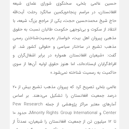
حسین عالمی بلخی، سخنگوی شورای علمای شیعه
افغانستان، در مراسم پنجاه‌ویکمین سالگرد رحلت آیت‌الله
حاج شیخ محمدحسین حجت، یکی از مراجع بزرگ شیعه، با
انتقاد از سکوت و بی‌توجهی حکومت طالبان نسبت به حقوق
مذهبی پیروان اهل بیت، خواستار به‌رسمیت‌شناختن رسمی
مذهب تشیع در ساختار سیاسی و حقوقی کشور شد. او
گفت: «شیعیان افغانستان همواره در برابر اشغال‌گران و
افراط‌گرایان ایستاده‌اند، اما هنوز حقوق اولیه آن‌ها از سوی
حاکمیت به رسمیت شناخته نمی‌شود.»
عالمی بلخی تصریح کرد که پیروان مذهب تشیع بیش از ۲۰
درصد جمعیت افغانستان را تشکیل می‌دهند. بر اساس
آمارهای معتبر مراکز پژوهشی از جمله Pew Research
Center و Minority Rights Group International، حدود ۱۰
تا ۱۲ میلیون تن از جمعیت افغانستان را شیعیان، عمدتاً از