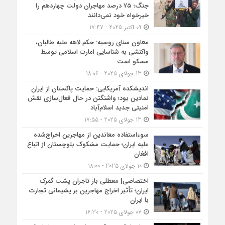
جنگ؛ ۷۵ درصد مهاجران دولت چهاردهم را
خیرخواه خود نمی‌دانند
09 اکتبر 2025 - 17:47
معاون سنای روسیه: حکم لاهه علیه طالبان،
واکنشی به شناسایی امارت اسلامی توسط
مسکو است
13 جولای 2025 - 18:06
اندیشکده آمریکایی: حمایت پاکستان از ایران
نمادین بود؛ واشنگتن در حال فعال‌سازی نقش
امنیتی جدید اسلام‌آباد
13 جولای 2025 - 17:55
سوءاستفاده معاندین از مهاجرین اخراج‌شده
علیه ایران؛ حمایت مشکوک بلوچستان از اتباع
افغان
10 جولای 2025 - 18:00
اختصاصی| معطلی بار تاجران پشت گمرک
ایران؛ تأثیر اخراج مهاجرین بر پشیمانی تجارت
با ایران
07 جولای 2025 - 16:30