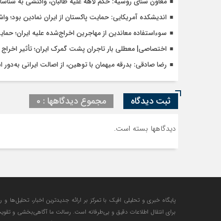
معاون سنای روسیه: حکم لاهه علیه طالبان، واکنشی به شنا
اندیشکده آمریکایی: حمایت پاکستان از ایران نمادین بود؛ وا
سوءاستفاده معاندین از مهاجرین اخراج‌شده علیه ایران؛ حما
اختصاصی| معطلی بار تاجران پشت گمرک ایران؛ تأثیر اخراج م
رضا صادقی: بدرقه میهمان با توهین، از اصالت ایرانی به‌دور 
ثبت دیدگاه
مجموع دیدگاهها : 0
دیدگاهها بسته است.
پایگاه خبری و تحلیلی افپک با تمرکز بر ارائه جدیدترین اخبار، تحلیل‌ها و 
برای انتقال اطلاعات دقیق و بی‌طرفانه است. رسالت ما آگاهی‌بخشی و تقوی