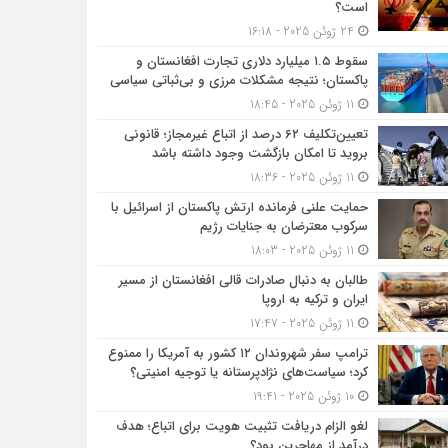
است؟
24 ژوئن 2025 - 16:18
سقوط ۱.۵ میلیارد دلاری تجارت افغانستان و
پاکستان؛ نتیجه مشکلات مرزی و بی‌ثباتی سیاسی
11 ژوئن 2025 - 18:45
تعیین‌تکلیف ۶۲ درصد از اتباع غیرمجاز؛ قانونی
بروید تا امکان بازگشت وجود داشته باشد
11 ژوئن 2025 - 18:36
حمایت علنی فرمانده ارتش پاکستان از اسرائیل با
سرکوب معترضان به جنایات رژیم
11 ژوئن 2025 - 18:03
طالبان به دنبال صادرات قالی افغانستان از مسیر
ایران و ترکیه به اروپا
11 ژوئن 2025 - 17:47
ترامپ سفر شهروندان ۱۲ کشور به آمریکا را ممنوع
کرد؛ سیاست‌های نژادپرستانه یا توجیه امنیتی؟
10 ژوئن 2025 - 19:41
لغو الزام دریافت تثبیت هویت برای اتباع؛ هدف
درآمد از مهاجرین بود؟