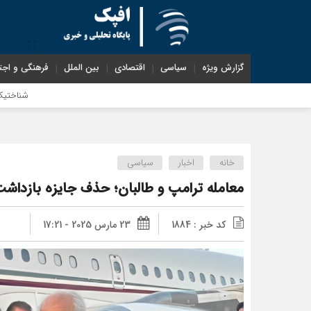
گزارش ویژه
سیاسی
اقتصادی
بین الملل
فرهنگی و اجت
شناختیک| ۸۶ درصد مهاجران حامی ایران در جنگ؛ ۷۵ درصد مهاجران دولت چهاردهم را خیرخواه خود نمی‌دانند
خانه
اخبار
سیاسی
معامله ترامپ و طالبان؛ حذف جایزه بازداشت 
کد خبر : 1884
23 مارس 2025 - 17:21