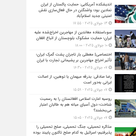
اندیشکده آمریکایی: حمایت پاکستان از ایران
نمادین بود؛ واشنگتن در حال فعال‌سازی نقش
امنیتی جدید اسلام‌آباد
13 جولای 2025 - 17:55
سوءاستفاده معاندین از مهاجرین اخراج‌شده علیه
ایران؛ حمایت مشکوک بلوچستان از اتباع افغان
10 جولای 2025 - 18:00
اختصاصی| معطلی بار تاجران پشت گمرک ایران؛
تأثیر اخراج مهاجرین بر پشیمانی تجارت با ایران
07 جولای 2025 - 16:30
رضا صادقی: بدرقه میهمان با توهین، از اصالت
ایرانی به‌دور است
07 جولای 2025 - 15:59
روسیه امارت اسلامی افغانستان را به رسمیت
شناخت؛ دول آسیای میانه هم به طالبان اعتبار
می‎‌بخشند؟
07 جولای 2025 - 15:05
مذاکره تحمیلی، جنگ تحمیلی، صلح تحمیلی را
پذیرفتیم؛ اسرائیل به کدام صلح تاکنون پایبند بوده