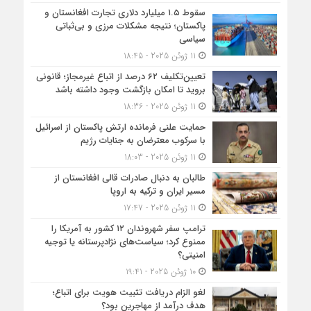
سقوط ۱.۵ میلیارد دلاری تجارت افغانستان و
پاکستان؛ نتیجه مشکلات مرزی و بی‌ثباتی
سیاسی
11 ژوئن 2025 - 18:45
تعیین‌تکلیف ۶۲ درصد از اتباع غیرمجاز؛ قانونی
بروید تا امکان بازگشت وجود داشته باشد
11 ژوئن 2025 - 18:36
حمایت علنی فرمانده ارتش پاکستان از اسرائیل
با سرکوب معترضان به جنایات رژیم
11 ژوئن 2025 - 18:03
طالبان به دنبال صادرات قالی افغانستان از
مسیر ایران و ترکیه به اروپا
11 ژوئن 2025 - 17:47
ترامپ سفر شهروندان ۱۲ کشور به آمریکا را
ممنوع کرد؛ سیاست‌های نژادپرستانه یا توجیه
امنیتی؟
10 ژوئن 2025 - 19:41
لغو الزام دریافت تثبیت هویت برای اتباع؛
هدف درآمد از مهاجرین بود؟