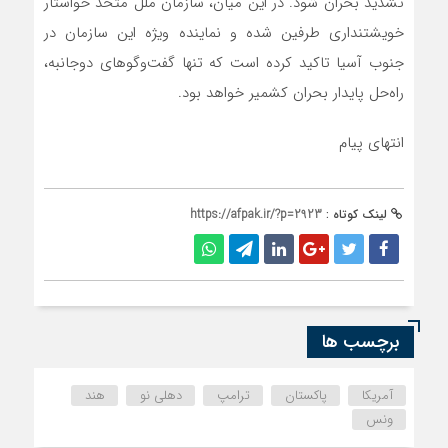
تشدید بحران شود. در این میان، سازمان ملل متحد خواستار
خویشتنداری طرفین شده و نماینده ویژه این سازمان در
جنوب آسیا تاکید کرده است که تنها گفت‌وگوهای دوجانبه،
راه‌حل پایدار بحران کشمیر خواهد بود.
انتهای پیام
لینک کوتاه :
https://afpak.ir/?p=2923
برچسب ها
آمریکا
پاکستان
ترامپ
دهلی نو
هند
ونس