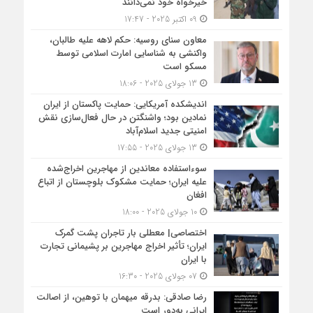
خیرخواه خود نمی‌دانند
09 اکتبر 2025 - 17:47
معاون سنای روسیه: حکم لاهه علیه طالبان،
واکنشی به شناسایی امارت اسلامی توسط
مسکو است
13 جولای 2025 - 18:06
اندیشکده آمریکایی: حمایت پاکستان از ایران
نمادین بود؛ واشنگتن در حال فعال‌سازی نقش
امنیتی جدید اسلام‌آباد
13 جولای 2025 - 17:55
سوءاستفاده معاندین از مهاجرین اخراج‌شده
علیه ایران؛ حمایت مشکوک بلوچستان از اتباع
افغان
10 جولای 2025 - 18:00
اختصاصی| معطلی بار تاجران پشت گمرک
ایران؛ تأثیر اخراج مهاجرین بر پشیمانی تجارت
با ایران
07 جولای 2025 - 16:30
رضا صادقی: بدرقه میهمان با توهین، از اصالت
ایرانی به‌دور است