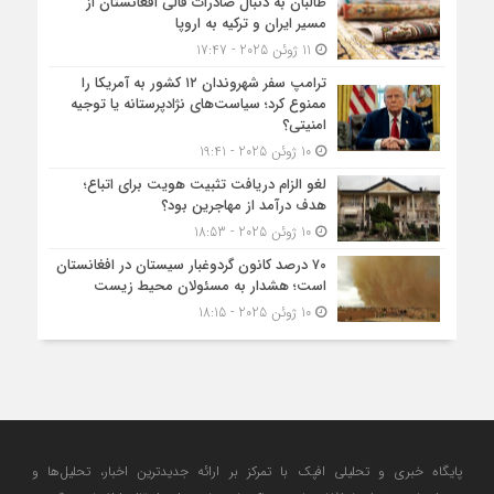
طالبان به دنبال صادرات قالی افغانستان از
مسیر ایران و ترکیه به اروپا
11 ژوئن 2025 - 17:47
ترامپ سفر شهروندان ۱۲ کشور به آمریکا را
ممنوع کرد؛ سیاست‌های نژادپرستانه یا توجیه
امنیتی؟
10 ژوئن 2025 - 19:41
لغو الزام دریافت تثبیت هویت برای اتباع؛
هدف درآمد از مهاجرین بود؟
10 ژوئن 2025 - 18:53
۷۰ درصد کانون گردوغبار سیستان در افغانستان
است؛ هشدار به مسئولان محیط زیست
10 ژوئن 2025 - 18:15
پایگاه خبری و تحلیلی افپک با تمرکز بر ارائه جدیدترین اخبار، تحلیل‌ها و