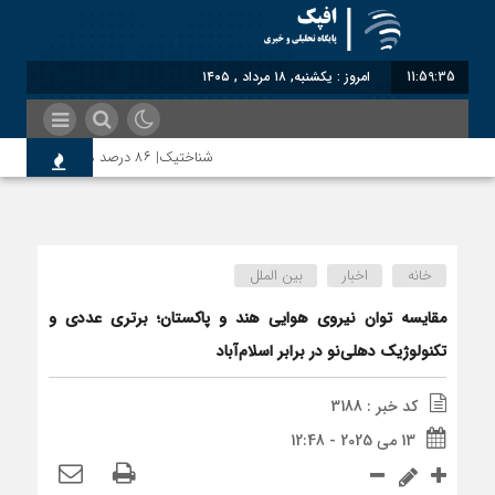
11:59:36
امروز : یکشنبه, ۱۸ مرداد , ۱۴۰۵
شناختیک| ۸۶ درصد مهاجران حامی ایران در جنگ؛ ۷۵ درصد مهاجران دولت چهاردهم را خیرخواه خود نمی‌دانند
رضا صادقی: بدرقه میهمان با توهین، از اصالت ا
خانه
اخبار
بین الملل
روسیه امارت اسلامی افغانستان را به رسمیت شناخت؛
مقایسه توان نیروی هوایی هند و پاکستان؛ برتری عددی و
تکنولوژیک دهلی‌نو در برابر اسلام‌آباد
مذاکره تحمیلی، جنگ تحمیلی، صلح تحمیلی را پذ
کد خبر : 3188
13 می 2025 - 12:48