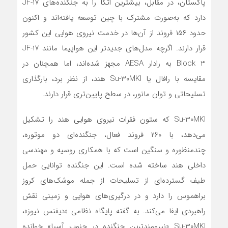
پاکستان، در مقابل، بیشترین اتکا را به جنگنده‌های JF-17
دارد که به‌صورت مشترک با چین توسعه یافته‌اند و اکنون
حدود ۱۵۶ فروند از آن‌ها در خدمت نیروی هوایی این کشور
قرار دارند. اگرچه مدل‌های جدیدتر این هواپیما مانند JF-17
Block 3 به رادار AESA مجهز شده‌اند، اما همچنان در
مقایسه با رافال یا Su-30MKI هند، از نظر برد، بارگذاری
تسلیحاتی و توان مانور، در سطح پایین‌تری قرار دارند.
Su-30MKI که ستون فقرات نیروی هوایی هند را تشکیل
می‌دهد، با ۲۶۰ فروند فعال، جنگنده‌ای دو موتوره،
چندمنظوره و سنگین است که با همکاری روسیه و مهندسی
داخلی هند ساخته شده است. این جنگنده توانایی حمل
طیف گسترده‌ای از تسلیحات از جمله موشک‌های کروز
براهموس را دارد و در درگیری‌های هوایی و زمینی نقش
راهبردی ایفا می‌کند. به گفته پایگاه نظامی «دیفنس نیوز»،
Su-30MKI «نیرومندترین جنگنده در جنوب آسیا» خوانده