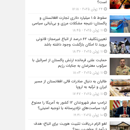
است؟
24 ژوئن 2025 - 16:18
سقوط ۱.۵ میلیارد دلاری تجارت افغانستان و
پاکستان؛ نتیجه مشکلات مرزی و بی‌ثباتی سیاسی
11 ژوئن 2025 - 18:45
تعیین‌تکلیف ۶۲ درصد از اتباع غیرمجاز؛ قانونی
بروید تا امکان بازگشت وجود داشته باشد
11 ژوئن 2025 - 18:36
حمایت علنی فرمانده ارتش پاکستان از اسرائیل با
سرکوب معترضان به جنایات رژیم
11 ژوئن 2025 - 18:03
طالبان به دنبال صادرات قالی افغانستان از مسیر
ایران و ترکیه به اروپا
11 ژوئن 2025 - 17:47
ترامپ سفر شهروندان ۱۲ کشور به آمریکا را ممنوع
کرد؛ سیاست‌های نژادپرستانه یا توجیه امنیتی؟
10 ژوئن 2025 - 19:41
لغو الزام دریافت تثبیت هویت برای اتباع؛ هدف
درآمد از مهاجرین بود؟