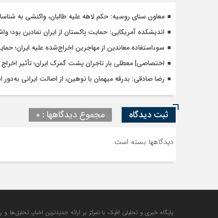
معاون سنای روسیه: حکم لاهه علیه طالبان، واکنشی به شنا
اندیشکده آمریکایی: حمایت پاکستان از ایران نمادین بود؛ وا
سوءاستفاده معاندین از مهاجرین اخراج‌شده علیه ایران؛ حما
اختصاصی| معطلی بار تاجران پشت گمرک ایران؛ تأثیر اخراج م
رضا صادقی: بدرقه میهمان با توهین، از اصالت ایرانی به‌دور 
ثبت دیدگاه
مجموع دیدگاهها : 0
دیدگاهها بسته است.
پایگاه خبری و تحلیلی افپک با تمرکز بر ارائه جدیدترین اخبار، تحلیل‌ها و 