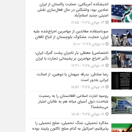
اندیشکده آمریکایی: حمایت پاکستان از ایران
نمادین بود؛ واشنگتن در حال فعال‌سازی نقش
امنیتی جدید اسلام‌آباد
13 جولای 2025 - 17:55
سوءاستفاده معاندین از مهاجرین اخراج‌شده علیه
ایران؛ حمایت مشکوک بلوچستان از اتباع افغان
10 جولای 2025 - 18:00
اختصاصی| معطلی بار تاجران پشت گمرک ایران؛
تأثیر اخراج مهاجرین بر پشیمانی تجارت با ایران
07 جولای 2025 - 16:30
رضا صادقی: بدرقه میهمان با توهین، از اصالت
ایرانی به‌دور است
07 جولای 2025 - 15:59
روسیه امارت اسلامی افغانستان را به رسمیت
شناخت؛ دول آسیای میانه هم به طالبان اعتبار
می‎‌بخشند؟
07 جولای 2025 - 15:05
مذاکره تحمیلی، جنگ تحمیلی، صلح تحمیلی را
پذیرفتیم؛ اسرائیل به کدام صلح تاکنون پایبند بوده