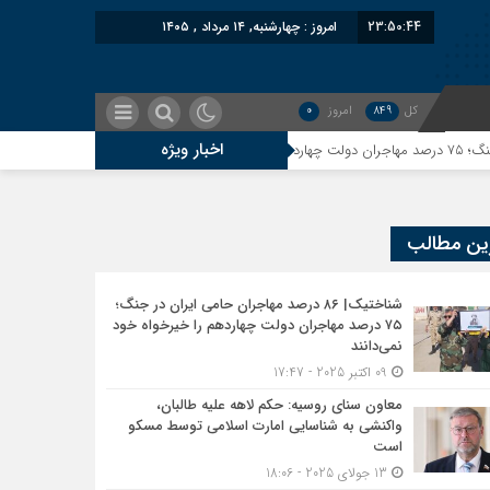
23:50:45
امروز : چهارشنبه, ۱۴ مرداد , ۱۴۰۵
کل
849
امروز
0
اخبار ویژه
معاون سنای روسیه: حکم لاهه 
ین مطالب
شناختیک| ۸۶ درصد مهاجران حامی ایران در جنگ؛
۷۵ درصد مهاجران دولت چهاردهم را خیرخواه خود
نمی‌دانند
09 اکتبر 2025 - 17:47
معاون سنای روسیه: حکم لاهه علیه طالبان،
واکنشی به شناسایی امارت اسلامی توسط مسکو
است
13 جولای 2025 - 18:06