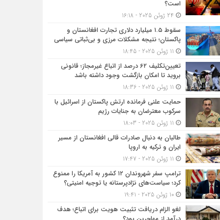
است؟
24 ژوئن 2025 - 16:18
سقوط ۱.۵ میلیارد دلاری تجارت افغانستان و
پاکستان؛ نتیجه مشکلات مرزی و بی‌ثباتی سیاسی
11 ژوئن 2025 - 18:45
تعیین‌تکلیف ۶۲ درصد از اتباع غیرمجاز؛ قانونی
بروید تا امکان بازگشت وجود داشته باشد
11 ژوئن 2025 - 18:36
حمایت علنی فرمانده ارتش پاکستان از اسرائیل با
سرکوب معترضان به جنایات رژیم
11 ژوئن 2025 - 18:03
طالبان به دنبال صادرات قالی افغانستان از مسیر
ایران و ترکیه به اروپا
11 ژوئن 2025 - 17:47
ترامپ سفر شهروندان ۱۲ کشور به آمریکا را ممنوع
کرد؛ سیاست‌های نژادپرستانه یا توجیه امنیتی؟
10 ژوئن 2025 - 19:41
لغو الزام دریافت تثبیت هویت برای اتباع؛ هدف
درآمد از مهاجرین بود؟