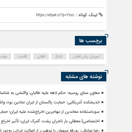
لینک کوتاه :
https://afpak.ir/?p=3581
برچسب ها
آموزش زنان افغان
اتباع
افغان
اقامت
مهاج
نوشته های مشابه
معاون سنای روسیه: حکم لاهه علیه طالبان، واکنشی به شنا
اندیشکده آمریکایی: حمایت پاکستان از ایران نمادین بود؛ وا
سوءاستفاده معاندین از مهاجرین اخراج‌شده علیه ایران؛ حما
اختصاصی| معطلی بار تاجران پشت گمرک ایران؛ تأثیر اخراج م
رضا صادقی: بدرقه میهمان با توهین، از اصالت ایرانی به‌دور 