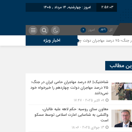
2:56:04
امروز : چهارشنبه, ۱۴ مرداد , ۱۴۰۵
کل
849
امروز
0
اخبار ویژه
معاون سنای روسیه: حکم
ین مطالب
شناختیک| ۸۶ درصد مهاجران حامی ایران در جنگ؛
۷۵ درصد مهاجران دولت چهاردهم را خیرخواه خود
نمی‌دانند
09 اکتبر 2025 - 17:47
معاون سنای روسیه: حکم لاهه علیه طالبان،
واکنشی به شناسایی امارت اسلامی توسط مسکو
است
13 جولای 2025 - 18:06