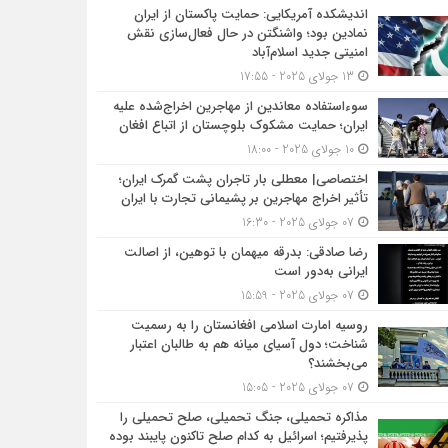
اندیشکده آمریکایی: حمایت پاکستان از ایران
نمادین بود؛ واشنگتن در حال فعال‌سازی نقش
امنیتی جدید اسلام‌آباد
13 جولای 2025 - 17:55
سوءاستفاده معاندین از مهاجرین اخراج‌شده علیه
ایران؛ حمایت مشکوک بلوچستان از اتباع افغان
10 جولای 2025 - 18:00
اختصاصی| معطلی بار تاجران پشت گمرک ایران؛
تأثیر اخراج مهاجرین بر پشیمانی تجارت با ایران
07 جولای 2025 - 16:30
رضا صادقی: بدرقه میهمان با توهین، از اصالت
ایرانی به‌دور است
07 جولای 2025 - 15:59
روسیه امارت اسلامی افغانستان را به رسمیت
شناخت؛ دول آسیای میانه هم به طالبان اعتبار
می‎‌بخشند؟
07 جولای 2025 - 15:05
مذاکره تحمیلی، جنگ تحمیلی، صلح تحمیلی را
پذیرفتیم؛ اسرائیل به کدام صلح تاکنون پایبند بوده