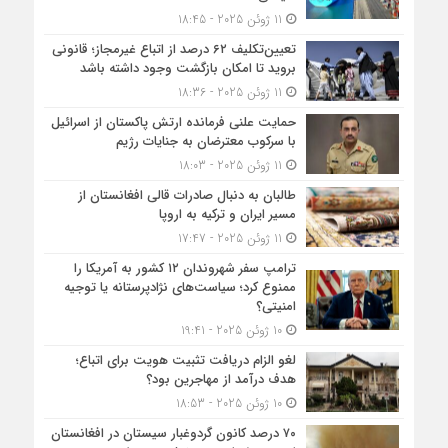
11 ژوئن 2025 - 18:45
تعیین‌تکلیف ۶۲ درصد از اتباع غیرمجاز؛ قانونی
بروید تا امکان بازگشت وجود داشته باشد
11 ژوئن 2025 - 18:36
حمایت علنی فرمانده ارتش پاکستان از اسرائیل
با سرکوب معترضان به جنایات رژیم
11 ژوئن 2025 - 18:03
طالبان به دنبال صادرات قالی افغانستان از
مسیر ایران و ترکیه به اروپا
11 ژوئن 2025 - 17:47
ترامپ سفر شهروندان ۱۲ کشور به آمریکا را
ممنوع کرد؛ سیاست‌های نژادپرستانه یا توجیه
امنیتی؟
10 ژوئن 2025 - 19:41
لغو الزام دریافت تثبیت هویت برای اتباع؛
هدف درآمد از مهاجرین بود؟
10 ژوئن 2025 - 18:53
۷۰ درصد کانون گردوغبار سیستان در افغانستان