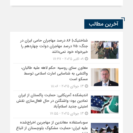
آخرین مطالب
شناختیک| ۸۶ درصد مهاجران حامی ایران در
جنگ؛ ۷۵ درصد مهاجران دولت چهاردهم را
خیرخواه خود نمی‌دانند
09 اکتبر 2025 - 17:47
معاون سنای روسیه: حکم لاهه علیه طالبان،
واکنشی به شناسایی امارت اسلامی توسط
مسکو است
13 جولای 2025 - 18:06
اندیشکده آمریکایی: حمایت پاکستان از ایران
نمادین بود؛ واشنگتن در حال فعال‌سازی نقش
امنیتی جدید اسلام‌آباد
13 جولای 2025 - 17:55
سوءاستفاده معاندین از مهاجرین اخراج‌شده
علیه ایران؛ حمایت مشکوک بلوچستان از اتباع