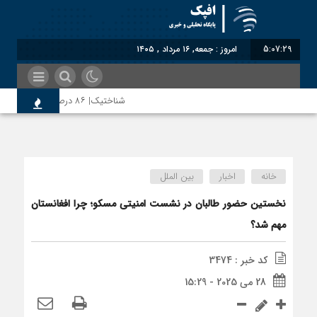
5:07:30
امروز : جمعه, ۱۶ مرداد , ۱۴۰۵
شناختیک| ۸۶ درصد مهاجران حامی ایران در جنگ؛ ۷۵ درصد مهاجران دولت چهاردهم را خیرخواه خود نمی‌دانند
رضا صادقی: بدرقه میهمان با توهین، از اصا
خانه
اخبار
بین الملل
روسیه امارت اسلامی افغانستان را به رسمیت شن
نخستین حضور طالبان در نشست امنیتی مسکو؛ چرا افغانستان
مهم شد؟
مذاکره تحمیلی، جنگ تحمیلی، صلح تحمیلی ر
کد خبر : 3474
28 می 2025 - 15:29