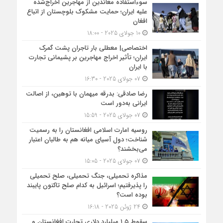
سوءاستفاده معاندین از مهاجرین اخراج‌شده
علیه ایران؛ حمایت مشکوک بلوچستان از اتباع
افغان
10 جولای 2025 - 18:00
اختصاصی| معطلی بار تاجران پشت گمرک
ایران؛ تأثیر اخراج مهاجرین بر پشیمانی تجارت
با ایران
07 جولای 2025 - 16:30
رضا صادقی: بدرقه میهمان با توهین، از اصالت
ایرانی به‌دور است
07 جولای 2025 - 15:59
روسیه امارت اسلامی افغانستان را به رسمیت
شناخت؛ دول آسیای میانه هم به طالبان اعتبار
می‎‌بخشند؟
07 جولای 2025 - 15:05
مذاکره تحمیلی، جنگ تحمیلی، صلح تحمیلی
را پذیرفتیم؛ اسرائیل به کدام صلح تاکنون پایبند
بوده است؟
24 ژوئن 2025 - 16:18
سقوط ۱.۵ میلیارد دلاری تجارت افغانستان و