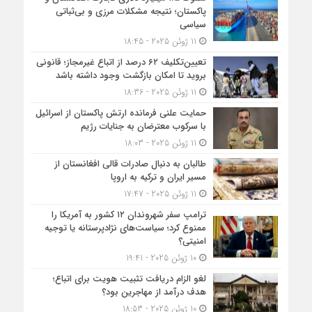
پاکستان؛ نتیجه مشکلات مرزی و بی‌ثباتی
سیاسی
11 ژوئن 2025 - 18:45
تعیین‌تکلیف ۶۲ درصد از اتباع غیرمجاز؛ قانونی
بروید تا امکان بازگشت وجود داشته باشد
11 ژوئن 2025 - 18:36
حمایت علنی فرمانده ارتش پاکستان از اسرائیل
با سرکوب معترضان به جنایات رژیم
11 ژوئن 2025 - 18:03
طالبان به دنبال صادرات قالی افغانستان از
مسیر ایران و ترکیه به اروپا
11 ژوئن 2025 - 17:47
ترامپ سفر شهروندان ۱۲ کشور به آمریکا را
ممنوع کرد؛ سیاست‌های نژادپرستانه یا توجیه
امنیتی؟
10 ژوئن 2025 - 19:41
لغو الزام دریافت تثبیت هویت برای اتباع؛
هدف درآمد از مهاجرین بود؟
10 ژوئن 2025 - 18:53