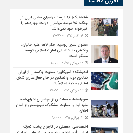
آخرین مطالب
شناختیک| ۸۶ درصد مهاجران حامی ایران در
جنگ؛ ۷۵ درصد مهاجران دولت چهاردهم را
خیرخواه خود نمی‌دانند
09 اکتبر 2025 - 17:47
معاون سنای روسیه: حکم لاهه علیه طالبان،
واکنشی به شناسایی امارت اسلامی توسط
مسکو است
13 جولای 2025 - 18:06
اندیشکده آمریکایی: حمایت پاکستان از ایران
نمادین بود؛ واشنگتن در حال فعال‌سازی نقش
امنیتی جدید اسلام‌آباد
13 جولای 2025 - 17:55
سوءاستفاده معاندین از مهاجرین اخراج‌شده
علیه ایران؛ حمایت مشکوک بلوچستان از اتباع
افغان
10 جولای 2025 - 18:00
اختصاصی| معطلی بار تاجران پشت گمرک
ایران؛ تأثیر اخراج مهاجرین بر پشیمانی تجارت