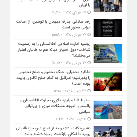
با ایران
07 جولای 2025 - 16:30
رضا صادقی: بدرقه میهمان با توهین، از اصالت
ایرانی به‌دور است
07 جولای 2025 - 15:59
روسیه امارت اسلامی افغانستان را به رسمیت
شناخت؛ دول آسیای میانه هم به طالبان اعتبار
می‎‌بخشند؟
07 جولای 2025 - 15:05
مذاکره تحمیلی، جنگ تحمیلی، صلح تحمیلی
را پذیرفتیم؛ اسرائیل به کدام صلح تاکنون پایبند
بوده است؟
24 ژوئن 2025 - 16:18
سقوط ۱.۵ میلیارد دلاری تجارت افغانستان و
پاکستان؛ نتیجه مشکلات مرزی و بی‌ثباتی
سیاسی
11 ژوئن 2025 - 18:45
تعیین‌تکلیف ۶۲ درصد از اتباع غیرمجاز؛ قانونی
بروید تا امکان بازگشت وجود داشته باشد