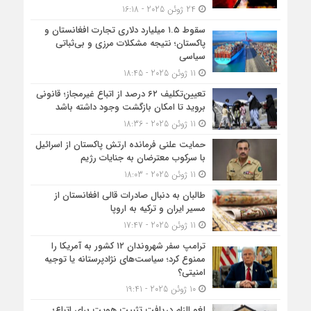
24 ژوئن 2025 - 16:18
سقوط ۱.۵ میلیارد دلاری تجارت افغانستان و
پاکستان؛ نتیجه مشکلات مرزی و بی‌ثباتی
سیاسی
11 ژوئن 2025 - 18:45
تعیین‌تکلیف ۶۲ درصد از اتباع غیرمجاز؛ قانونی
بروید تا امکان بازگشت وجود داشته باشد
11 ژوئن 2025 - 18:36
حمایت علنی فرمانده ارتش پاکستان از اسرائیل
با سرکوب معترضان به جنایات رژیم
11 ژوئن 2025 - 18:03
طالبان به دنبال صادرات قالی افغانستان از
مسیر ایران و ترکیه به اروپا
11 ژوئن 2025 - 17:47
ترامپ سفر شهروندان ۱۲ کشور به آمریکا را
ممنوع کرد؛ سیاست‌های نژادپرستانه یا توجیه
امنیتی؟
10 ژوئن 2025 - 19:41
لغو الزام دریافت تثبیت هویت برای اتباع؛