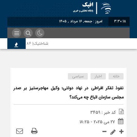
3:30:19
امروز : جمعه, ۱۶ مرداد , ۱۴۰۵
شناختیک| ۸۶ درصد مهاجران حامی ایران در جنگ؛ ۷۵ درصد مهاجران دولت چهاردهم را خیرخواه خود نمی‌دانند
اختصاصی| معطلی بار تاجران پشت گمرک ا
خانه
اخبار
سیاسی
رضا صادقی: بدرقه میهمان با توهین، از 
نفوذ تفکر افراطی در نهاد دولتی؛ وکیل مهاجرستیز بر صدر
مجلس سازمان اتباع چه می‌کند؟
روسیه امارت اسلامی افغانستان را به رسمی
کد خبر : 3459
27 می 2025 - 18:25
مذاکره تحمیلی، جنگ تحمیلی، صلح تحمیل