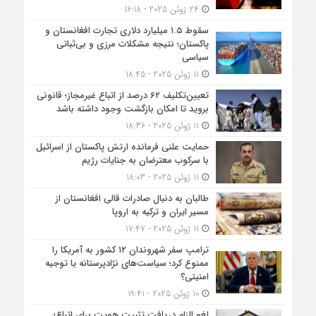
24 ژوئن 2025 - 16:18
سقوط ۱.۵ میلیارد دلاری تجارت افغانستان و
پاکستان؛ نتیجه مشکلات مرزی و بی‌ثباتی
سیاسی
11 ژوئن 2025 - 18:45
تعیین‌تکلیف ۶۲ درصد از اتباع غیرمجاز؛ قانونی
بروید تا امکان بازگشت وجود داشته باشد
11 ژوئن 2025 - 18:36
حمایت علنی فرمانده ارتش پاکستان از اسرائیل
با سرکوب معترضان به جنایات رژیم
11 ژوئن 2025 - 18:03
طالبان به دنبال صادرات قالی افغانستان از
مسیر ایران و ترکیه به اروپا
11 ژوئن 2025 - 17:47
ترامپ سفر شهروندان ۱۲ کشور به آمریکا را
ممنوع کرد؛ سیاست‌های نژادپرستانه یا توجیه
امنیتی؟
10 ژوئن 2025 - 19:41
لغو الزام دریافت تثبیت هویت برای اتباع؛