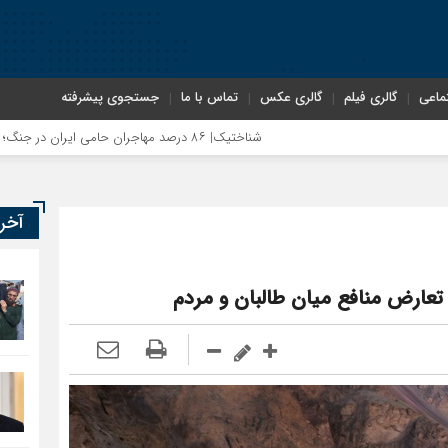
ماعی
گالری فیلم
گالری عکس
تماس با ما
جستجوی پیشرفته
شناختیک| ۸۶ درصد مهاجران حامی ایران در جنگ؛ ۷۵ درصد مهاجران دولت چهاردهم را خیرخواه خود نمی‌دانند
رضا صادقی: بدرقه میهمان با توهین، از اصالت ایرانی به‌دور است
آخر
روسیه امارت اسلامی افغانستان را به رسمیت شناخت؛ دول آسیای میانه هم به طال
عارض منافع میان طالبان و مردم
مذاکره تحمیلی، جنگ تحمیلی، صلح تحمیلی را پذیرفتیم؛ اسرائیل به کدام