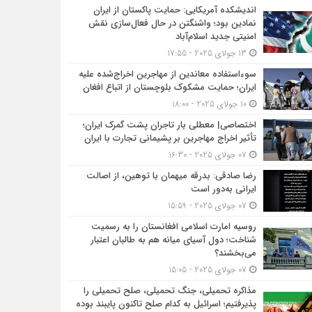
اندیشکده آمریکایی: حمایت پاکستان از ایران
نمادین بود؛ واشنگتن در حال فعال‌سازی نقش
امنیتی جدید اسلام‌آباد
13 جولای 2025 - 17:55
سوءاستفاده معاندین از مهاجرین اخراج‌شده علیه
ایران؛ حمایت مشکوک بلوچستان از اتباع افغان
10 جولای 2025 - 18:00
اختصاصی| معطلی بار تاجران پشت گمرک ایران؛
تأثیر اخراج مهاجرین بر پشیمانی تجارت با ایران
07 جولای 2025 - 16:30
رضا صادقی: بدرقه میهمان با توهین، از اصالت
ایرانی به‌دور است
07 جولای 2025 - 15:59
روسیه امارت اسلامی افغانستان را به رسمیت
شناخت؛ دول آسیای میانه هم به طالبان اعتبار
می‎‌بخشند؟
07 جولای 2025 - 15:05
مذاکره تحمیلی، جنگ تحمیلی، صلح تحمیلی را
پذیرفتیم؛ اسرائیل به کدام صلح تاکنون پایبند بوده