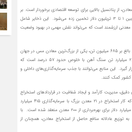
عادن، از پتانسیل بالایی برای توسعه اقتصادی برخوردار است. بر
اساس گزارش‌های مختلف، ارزش ذخایر معدنی این کشور بین ۱ تا ۳ تریلیون دلار تخمین زده می‌شود. این ذخایر شامل
اد معدنی ارزشمند است که می‌تواند نقش مهمی در بهبود وضعیت
به‌عنوان نمونه، معدن مس عینک در ولایت لوگر با ذخیره‌ای بالغ بر ۶۸۵ میلیون تن، یکی از بزرگ‌ترین معادن مس در جهان
محسوب می‌شود. همچنین، افغانستان دارای بیش از ۲.۲ میلیارد تن سنگ آهن با خلوص حدود ۵۷ درصد است که
رار گیرد. این منابع می‌توانند با جذب سرمایه‌گذاری‌های داخلی و
 کشور کمک کنند.
ریزی دقیق، مدیریت کارآمد و ایجاد شفافیت در قراردادهای استخراج
است. در سال‌های اخیر، حکومت طالبان اعلام کرده است که کار استخراج در ۲۱ معدن بزرگ با سرمایه‌گذاری ۴۱۵ میلیارد
افغانی در جریان است. همچنین، قراردادهایی به ارزش ده میلیارد دلار برای بهره‌برداری از ۲۰۰ معدن منعقد شده است. با
 به توزیع عادلانه منافع حاصل از استخراج معادن، همچنان از