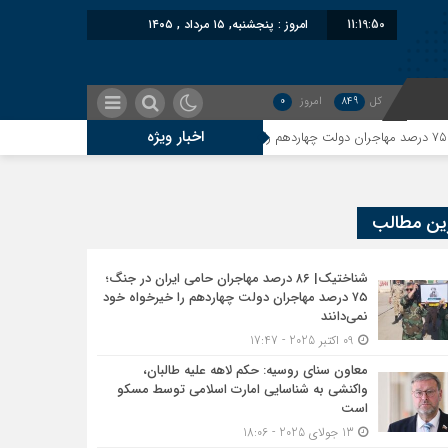
11:19:51
امروز : پنجشنبه, ۱۵ مرداد , ۱۴۰۵
کل
849
امروز
0
اخبار ویژه
معاون سنای روسیه: حکم لاهه علیه طال
ین مطالب
بان اعتبار می‎‌بخشند؟
شناختیک| ۸۶ درصد مهاجران حامی ایران در جنگ؛
۷۵ درصد مهاجران دولت چهاردهم را خیرخواه خود
نمی‌دانند
09 اکتبر 2025 - 17:47
 صلح تاکنون پایبند بوده است؟
معاون سنای روسیه: حکم لاهه علیه طالبان،
واکنشی به شناسایی امارت اسلامی توسط مسکو
است
13 جولای 2025 - 18:06