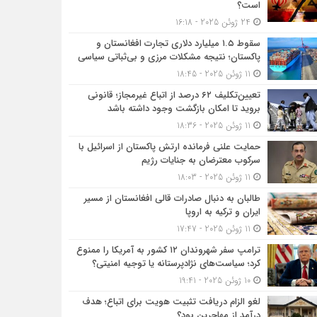
است؟
24 ژوئن 2025 - 16:18
سقوط ۱.۵ میلیارد دلاری تجارت افغانستان و
پاکستان؛ نتیجه مشکلات مرزی و بی‌ثباتی سیاسی
11 ژوئن 2025 - 18:45
تعیین‌تکلیف ۶۲ درصد از اتباع غیرمجاز؛ قانونی
بروید تا امکان بازگشت وجود داشته باشد
11 ژوئن 2025 - 18:36
حمایت علنی فرمانده ارتش پاکستان از اسرائیل با
سرکوب معترضان به جنایات رژیم
11 ژوئن 2025 - 18:03
طالبان به دنبال صادرات قالی افغانستان از مسیر
ایران و ترکیه به اروپا
11 ژوئن 2025 - 17:47
ترامپ سفر شهروندان ۱۲ کشور به آمریکا را ممنوع
کرد؛ سیاست‌های نژادپرستانه یا توجیه امنیتی؟
10 ژوئن 2025 - 19:41
لغو الزام دریافت تثبیت هویت برای اتباع؛ هدف
درآمد از مهاجرین بود؟