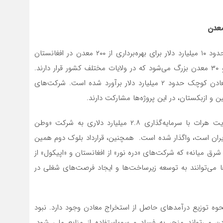
حکومت طالبان در سه سال گذشته قراردادهایی به ارزش حدود ۱۰ میلیارد دلار برای بهره‌برداری از ۲۰۰ معدن در افغانستان
منعقد کرده است. این قراردادها شامل ۱۷۰ معدن کوچک و ۳۰ معدن بزرگ می‌شود که در ولایات مختلف کشور قرار دارند.
سرمایه‌گذاری در معادن بزرگ حدود ۸ میلیارد دلار و در معادن کوچک حدود ۲ میلیارد دلار برآورد شده است. شرکت‌های
ن و ازبکستان، در این پروژه‌ها مشارکت دارند.
به‌عنوان نمونه، قرارداد استخراج معدن آهن غوریان در ولایت هرات با سرمایه‌گذاری ۲.۸ میلیارد دلاری به شرکت «وطن
یران است، واگذار شده است. همچنین، قرارداد بلوک دوم همین
به شرکت «ساحل شرق میانه» که شرکت‌های «دره نور» از افغانستان و «اپیکول» از
ا می‌توانند به توسعه زیرساخت‌ها و ایجاد فرصت‌های شغلی در
 نحوه توزیع درآمدهای حاصل از استخراج معادن وجود دارد. نبود
 می‌تواند منجر به فساد و سوءاستفاده از منابع ملی شود.