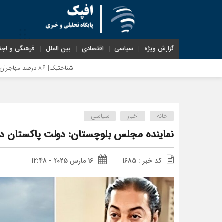
گزارش ویژه
سیاسی
اقتصادی
بین الملل
فرهنگی و اجت
شناختیک| ۸۶ درصد مهاجران حامی ایران در جنگ؛ ۷۵ درصد مهاجران دولت چهاردهم را خیرخواه خود نمی‌دانند
خانه
اخبار
سیاسی
نماینده مجلس بلوچستان: دولت پاکستان در 
کد خبر : 1685
16 مارس 2025 - 12:48