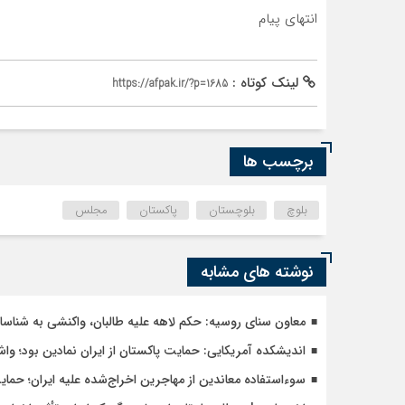
انتهای پیام
لینک کوتاه :
https://afpak.ir/?p=1685
برچسب ها
بلوچ
بلوچستان
پاکستان
مجلس
نوشته های مشابه
معاون سنای روسیه: حکم لاهه علیه طالبان، واکنشی به شنا
اندیشکده آمریکایی: حمایت پاکستان از ایران نمادین بود؛ وا
سوءاستفاده معاندین از مهاجرین اخراج‌شده علیه ایران؛ حما