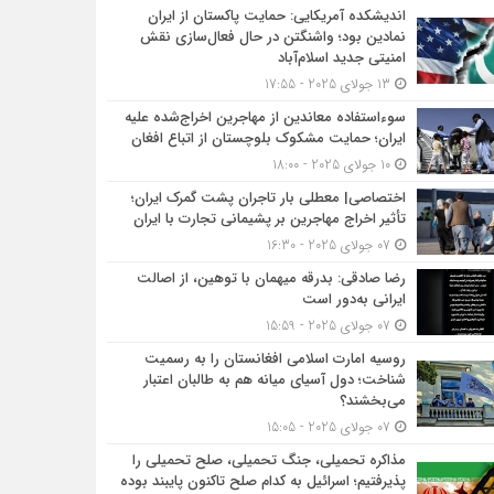
اندیشکده آمریکایی: حمایت پاکستان از ایران
نمادین بود؛ واشنگتن در حال فعال‌سازی نقش
امنیتی جدید اسلام‌آباد
13 جولای 2025 - 17:55
سوءاستفاده معاندین از مهاجرین اخراج‌شده علیه
ایران؛ حمایت مشکوک بلوچستان از اتباع افغان
10 جولای 2025 - 18:00
اختصاصی| معطلی بار تاجران پشت گمرک ایران؛
تأثیر اخراج مهاجرین بر پشیمانی تجارت با ایران
07 جولای 2025 - 16:30
رضا صادقی: بدرقه میهمان با توهین، از اصالت
ایرانی به‌دور است
07 جولای 2025 - 15:59
روسیه امارت اسلامی افغانستان را به رسمیت
شناخت؛ دول آسیای میانه هم به طالبان اعتبار
می‎‌بخشند؟
07 جولای 2025 - 15:05
مذاکره تحمیلی، جنگ تحمیلی، صلح تحمیلی را
پذیرفتیم؛ اسرائیل به کدام صلح تاکنون پایبند بوده