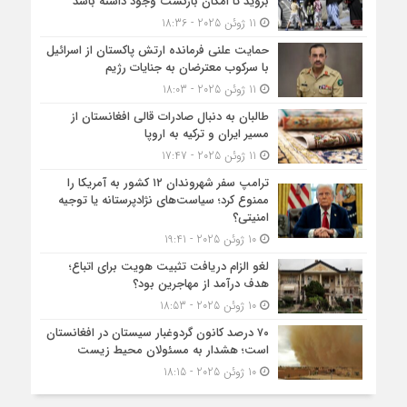
بروید تا امکان بازگشت وجود داشته باشد
11 ژوئن 2025 - 18:36
حمایت علنی فرمانده ارتش پاکستان از اسرائیل
با سرکوب معترضان به جنایات رژیم
11 ژوئن 2025 - 18:03
طالبان به دنبال صادرات قالی افغانستان از
مسیر ایران و ترکیه به اروپا
11 ژوئن 2025 - 17:47
ترامپ سفر شهروندان ۱۲ کشور به آمریکا را
ممنوع کرد؛ سیاست‌های نژادپرستانه یا توجیه
امنیتی؟
10 ژوئن 2025 - 19:41
لغو الزام دریافت تثبیت هویت برای اتباع؛
هدف درآمد از مهاجرین بود؟
10 ژوئن 2025 - 18:53
۷۰ درصد کانون گردوغبار سیستان در افغانستان
است؛ هشدار به مسئولان محیط زیست
10 ژوئن 2025 - 18:15