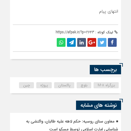
انتهای پیام
لینک کوتاه :
https://afpak.ir/?p=2643
برچسب ها
بزرگراه M-8
بلوچ
پاکستان
پروژه
چین
نوشته های مشابه
معاون سنای روسیه: حکم لاهه علیه طالبان، واکنشی به
شناسایی امارت اسلامی توسط مسکو است