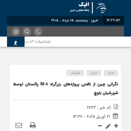
14:37:54
امروز : پنجشنبه, ۱۵ مرداد , ۱۴۰۵
شناختیک| ۸۶ درصد مهاجران حامی ایران در جنگ؛ ۷۵ درصد مهاجران دولت چهاردهم را خیرخواه خود نمی‌دانند
سوءاستفاده معاندین از مهاجرین اخراج‌شد
خانه
اخبار
اقتصاد
اختصاصی| معطلی بار تاجران پشت گمرک ایر
نگرانی چین از ناامنی پروژه‌های بزرگراه M-8 پاکستان توسط
شورشیان بلوچ
رضا صادقی: بدرقه میهمان با توهین، از اصا
کد خبر : 2643
21 آوریل 2025 - 14:37
روسیه امارت اسلامی افغانستان را به رسمیت ش