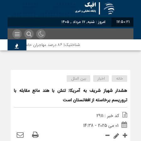
17:50:21
امروز : شنبه, ۱۷ مرداد , ۱۴۰۵
شناختیک| ۸۶ درصد مهاجران حامی ایران در جنگ؛ ۷۵ درصد مهاجران دولت چهاردهم را خیرخواه خود نمی‌دانند
روسیه امارت اسلامی افغانستان را به رسمیت شناخت؛ دول آ
خانه
اخبار
بین الملل
مذاکره تحمیلی، جنگ تحمیلی، صلح تحمیلی را پذیرفتی
هشدار شهباز شریف به آمریکا: تنش با هند مانع مقابله با
تروریسم برخاسته از افغانستان است
کد خبر : 2911
01 می 2025 - 14:38