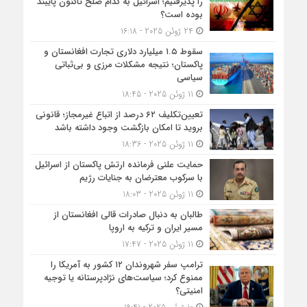
را پذیرفتیم؛ اسرائیل به کدام صلح تاکنون پایبند
بوده است؟
24 ژوئن 2025 - 16:18
سقوط ۱.۵ میلیارد دلاری تجارت افغانستان و
پاکستان؛ نتیجه مشکلات مرزی و بی‌ثباتی
سیاسی
11 ژوئن 2025 - 18:45
تعیین‌تکلیف ۶۲ درصد از اتباع غیرمجاز؛ قانونی
بروید تا امکان بازگشت وجود داشته باشد
11 ژوئن 2025 - 18:36
حمایت علنی فرمانده ارتش پاکستان از اسرائیل
با سرکوب معترضان به جنایات رژیم
11 ژوئن 2025 - 18:03
طالبان به دنبال صادرات قالی افغانستان از
مسیر ایران و ترکیه به اروپا
11 ژوئن 2025 - 17:47
ترامپ سفر شهروندان ۱۲ کشور به آمریکا را
ممنوع کرد؛ سیاست‌های نژادپرستانه یا توجیه
امنیتی؟