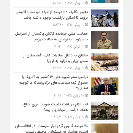
11 ژوئن 2025 - 18:45
تعیین‌تکلیف ۶۲ درصد از اتباع غیرمجاز؛ قانونی
بروید تا امکان بازگشت وجود داشته باشد
11 ژوئن 2025 - 18:36
حمایت علنی فرمانده ارتش پاکستان از اسرائیل
با سرکوب معترضان به جنایات رژیم
11 ژوئن 2025 - 18:03
طالبان به دنبال صادرات قالی افغانستان از
مسیر ایران و ترکیه به اروپا
11 ژوئن 2025 - 17:47
ترامپ سفر شهروندان ۱۲ کشور به آمریکا را
ممنوع کرد؛ سیاست‌های نژادپرستانه یا توجیه
امنیتی؟
10 ژوئن 2025 - 19:41
لغو الزام دریافت تثبیت هویت برای اتباع؛
هدف درآمد از مهاجرین بود؟
10 ژوئن 2025 - 18:53
۷۰ درصد کانون گردوغبار سیستان در افغانستان
است؛ هشدار به مسئولان محیط زیست