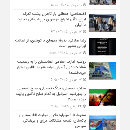
10 جولای 2025 - 18:00
اختصاصی| معطلی بار تاجران پشت گمرک
ایران؛ تأثیر اخراج مهاجرین بر پشیمانی تجارت
با ایران
07 جولای 2025 - 16:30
رضا صادقی: بدرقه میهمان با توهین، از اصالت
ایرانی به‌دور است
07 جولای 2025 - 15:59
روسیه امارت اسلامی افغانستان را به رسمیت
شناخت؛ دول آسیای میانه هم به طالبان اعتبار
می‎‌بخشند؟
07 جولای 2025 - 15:05
مذاکره تحمیلی، جنگ تحمیلی، صلح تحمیلی
را پذیرفتیم؛ اسرائیل به کدام صلح تاکنون پایبند
بوده است؟
24 ژوئن 2025 - 16:18
سقوط ۱.۵ میلیارد دلاری تجارت افغانستان و
پاکستان؛ نتیجه مشکلات مرزی و بی‌ثباتی
سیاسی