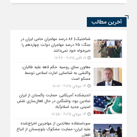
آخرین مطالب
شناختیک| ۸۶ درصد مهاجران حامی ایران در
جنگ؛ ۷۵ درصد مهاجران دولت چهاردهم را
خیرخواه خود نمی‌دانند
09 اکتبر 2025 - 17:47
معاون سنای روسیه: حکم لاهه علیه طالبان،
واکنشی به شناسایی امارت اسلامی توسط
مسکو است
13 جولای 2025 - 18:06
اندیشکده آمریکایی: حمایت پاکستان از ایران
نمادین بود؛ واشنگتن در حال فعال‌سازی نقش
امنیتی جدید اسلام‌آباد
13 جولای 2025 - 17:55
سوءاستفاده معاندین از مهاجرین اخراج‌شده
علیه ایران؛ حمایت مشکوک بلوچستان از اتباع
افغان