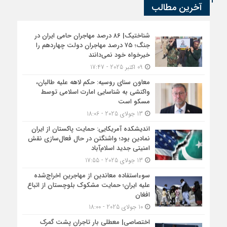
آخرین مطالب
شناختیک| ۸۶ درصد مهاجران حامی ایران در
جنگ؛ ۷۵ درصد مهاجران دولت چهاردهم را
خیرخواه خود نمی‌دانند
09 اکتبر 2025 - 17:47
معاون سنای روسیه: حکم لاهه علیه طالبان،
واکنشی به شناسایی امارت اسلامی توسط
مسکو است
13 جولای 2025 - 18:06
اندیشکده آمریکایی: حمایت پاکستان از ایران
نمادین بود؛ واشنگتن در حال فعال‌سازی نقش
امنیتی جدید اسلام‌آباد
13 جولای 2025 - 17:55
سوءاستفاده معاندین از مهاجرین اخراج‌شده
علیه ایران؛ حمایت مشکوک بلوچستان از اتباع
افغان
10 جولای 2025 - 18:00
اختصاصی| معطلی بار تاجران پشت گمرک