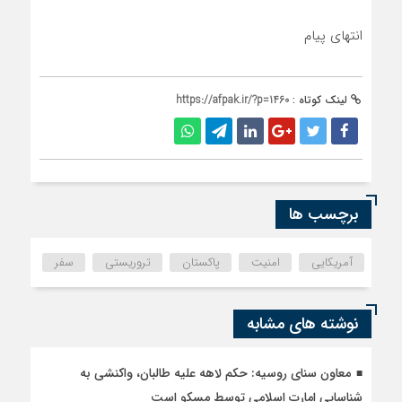
انتهای پیام
لینک کوتاه :
https://afpak.ir/?p=1460
برچسب ها
آمریکایی
امنیت
پاکستان
تروریستی
سفر
نوشته های مشابه
معاون سنای روسیه: حکم لاهه علیه طالبان، واکنشی به
شناسایی امارت اسلامی توسط مسکو است