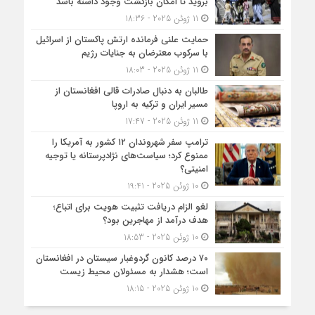
بروید تا امکان بازگشت وجود داشته باشد
11 ژوئن 2025 - 18:36
حمایت علنی فرمانده ارتش پاکستان از اسرائیل
با سرکوب معترضان به جنایات رژیم
11 ژوئن 2025 - 18:03
طالبان به دنبال صادرات قالی افغانستان از
مسیر ایران و ترکیه به اروپا
11 ژوئن 2025 - 17:47
ترامپ سفر شهروندان ۱۲ کشور به آمریکا را
ممنوع کرد؛ سیاست‌های نژادپرستانه یا توجیه
امنیتی؟
10 ژوئن 2025 - 19:41
لغو الزام دریافت تثبیت هویت برای اتباع؛
هدف درآمد از مهاجرین بود؟
10 ژوئن 2025 - 18:53
۷۰ درصد کانون گردوغبار سیستان در افغانستان
است؛ هشدار به مسئولان محیط زیست
10 ژوئن 2025 - 18:15