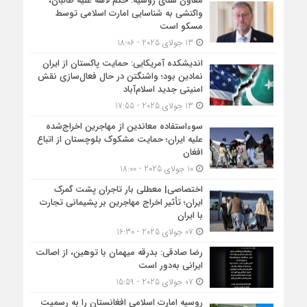
معاون سنای روسیه: حکم لاهه علیه طالبان،
واکنشی به شناسایی امارت اسلامی توسط
مسکو است
13 جولای 2025 - 18:06
اندیشکده آمریکایی: حمایت پاکستان از ایران
نمادین بود؛ واشنگتن در حال فعال‌سازی نقش
امنیتی جدید اسلام‌آباد
13 جولای 2025 - 17:55
سوءاستفاده معاندین از مهاجرین اخراج‌شده
علیه ایران؛ حمایت مشکوک بلوچستان از اتباع
افغان
10 جولای 2025 - 18:00
اختصاصی| معطلی بار تاجران پشت گمرک
ایران؛ تأثیر اخراج مهاجرین بر پشیمانی تجارت
با ایران
07 جولای 2025 - 16:30
رضا صادقی: بدرقه میهمان با توهین، از اصالت
ایرانی به‌دور است
07 جولای 2025 - 15:59
روسیه امارت اسلامی افغانستان را به رسمیت