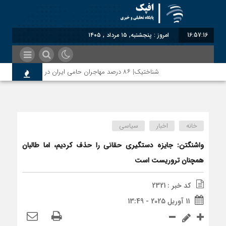
16:57:17
امروز : پنجشنبه, ۱۵ مرداد , ۱۴۰۵
شناختیک| ۸۶ درصد مهاجران حامی ایران در جنگ؛ ۷۵ درصد مهاجران دولت چهاردهم را خیرخواه خود نمی‌دانند
خانه
اخبار
سیاسی
واشنگتن: جایزه دستگیری حقانی را حذف کردیم، اما طالبان
همچنان تروریست است
کد خبر : 2321
11 آوریل 2025 - 13:49