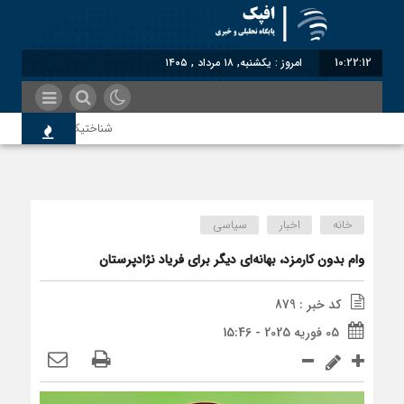
10:22:13
امروز : یکشنبه, ۱۸ مرداد , ۱۴۰۵
شناختیک| ۸۶ درصد مهاجران حامی ایران در جنگ؛ ۷۵ درصد مهاجران دولت چهاردهم را خیرخواه خود نمی‌دانند
سوءاستفاده معاندین از مهاجرین
خانه
اخبار
سیاسی
اختصاصی| معطلی بار تاجران پشت
وام بدون کارمزد، بهانه‌ای دیگر برای فریاد نژادپرستان
کد خبر : 879
رضا صادقی: بدرقه میهمان با توه
05 فوریه 2025 - 15:46
روسیه امارت اسلامی افغانستان را 