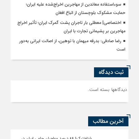
سوءاستفاده معاندین از مهاجرین اخراج‌شده علیه ایران؛
حمایت مشکوک بلوچستان از اتباع افغان
اختصاصی| معطلی بار تاجران پشت گمرک ایران؛ تأثیر اخراج
مهاجرین بر پشیمانی تجارت با ایران
رضا صادقی: بدرقه میهمان با توهین، از اصالت ایرانی به‌دور
است
ثبت دیدگاه
دیدگاهها بسته است.
آخرین مطالب
شناختیک| ۸۶ درصد مهاجران حامی ایران در