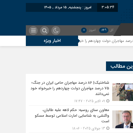
3:05:35
امروز : پنجشنبه, ۱۵ مرداد , ۱۴۰۵
کل
849
امروز
0
اخبار ویژه
معاون سنای روسیه: حکم لاهه علیه 
ین مطالب
شناختیک| ۸۶ درصد مهاجران حامی ایران در جنگ؛
۷۵ درصد مهاجران دولت چهاردهم را خیرخواه خود
نمی‌دانند
09 اکتبر 2025 - 17:47
معاون سنای روسیه: حکم لاهه علیه طالبان،
واکنشی به شناسایی امارت اسلامی توسط مسکو
است
13 جولای 2025 - 18:06