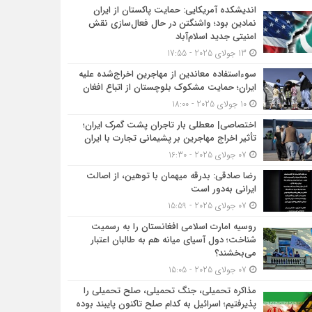
اندیشکده آمریکایی: حمایت پاکستان از ایران
نمادین بود؛ واشنگتن در حال فعال‌سازی نقش
امنیتی جدید اسلام‌آباد
13 جولای 2025 - 17:55
سوءاستفاده معاندین از مهاجرین اخراج‌شده علیه
ایران؛ حمایت مشکوک بلوچستان از اتباع افغان
10 جولای 2025 - 18:00
اختصاصی| معطلی بار تاجران پشت گمرک ایران؛
تأثیر اخراج مهاجرین بر پشیمانی تجارت با ایران
07 جولای 2025 - 16:30
رضا صادقی: بدرقه میهمان با توهین، از اصالت
ایرانی به‌دور است
07 جولای 2025 - 15:59
روسیه امارت اسلامی افغانستان را به رسمیت
شناخت؛ دول آسیای میانه هم به طالبان اعتبار
می‎‌بخشند؟
07 جولای 2025 - 15:05
مذاکره تحمیلی، جنگ تحمیلی، صلح تحمیلی را
پذیرفتیم؛ اسرائیل به کدام صلح تاکنون پایبند بوده