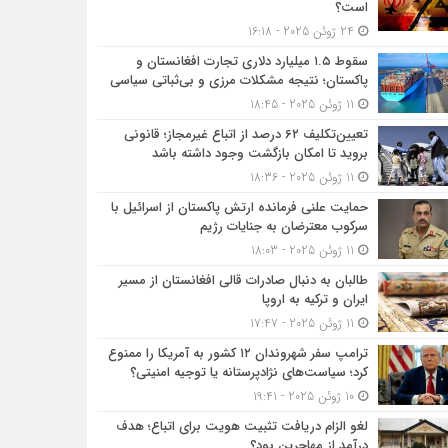
است؟
24 ژوئن 2025 - 16:18
سقوط ۱.۵ میلیارد دلاری تجارت افغانستان و
پاکستان؛ نتیجه مشکلات مرزی و بی‌ثباتی سیاسی
11 ژوئن 2025 - 18:45
تعیین‌تکلیف ۶۲ درصد از اتباع غیرمجاز؛ قانونی
بروید تا امکان بازگشت وجود داشته باشد
11 ژوئن 2025 - 18:36
حمایت علنی فرمانده ارتش پاکستان از اسرائیل با
سرکوب معترضان به جنایات رژیم
11 ژوئن 2025 - 18:03
طالبان به دنبال صادرات قالی افغانستان از مسیر
ایران و ترکیه به اروپا
11 ژوئن 2025 - 17:47
ترامپ سفر شهروندان ۱۲ کشور به آمریکا را ممنوع
کرد؛ سیاست‌های نژادپرستانه یا توجیه امنیتی؟
10 ژوئن 2025 - 19:41
لغو الزام دریافت تثبیت هویت برای اتباع؛ هدف
درآمد از مهاجرین بود؟