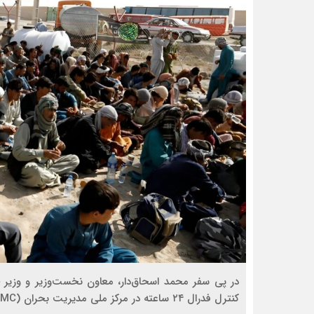
در پی سفر محمد اسحاق‌دار، معاون نخست‌وزیر و وزیر خا
کنترل فدرال ۲۴ ساعته در مرکز ملی مدیریت بحران (NCIMC) خبر داد.