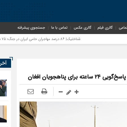
ماعی
گالری فیلم
گالری عکس
تماس با ما
جستجوی پیشرفته
شناختیک| ۸۶ درصد مهاجران حامی ایران در جنگ؛ ۷۵ درصد مهاجران دولت چهاردهم را خیرخواه خود نمی‌دانند
آخر
ی پناهجویان افغان