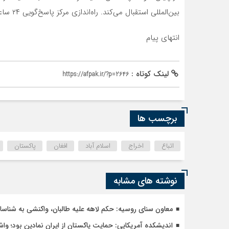
بین‌المللی استقبال می‌کند. راه‌اندازی مرکز پاسخ‌گویی ۲۴ ساعته گامی مهم در جهت تحقق این هدف است.
انتهای پیام
لینک کوتاه :
https://afpak.ir/?p=2646
برچسب ها
اتباع
اخراج
اسلام آباد
افغان
پاکستان
نوشته های مشابه
معاون سنای روسیه: حکم لاهه علیه طالبان، واکنشی به شنا
اندیشکده آمریکایی: حمایت پاکستان از ایران نمادین بود؛ وا