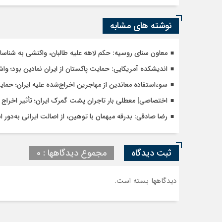
نوشته های مشابه
معاون سنای روسیه: حکم لاهه علیه طالبان، واکنشی به شنا
اندیشکده آمریکایی: حمایت پاکستان از ایران نمادین بود؛ وا
سوءاستفاده معاندین از مهاجرین اخراج‌شده علیه ایران؛ حما
اختصاصی| معطلی بار تاجران پشت گمرک ایران؛ تأثیر اخراج م
رضا صادقی: بدرقه میهمان با توهین، از اصالت ایرانی به‌دور 
ثبت دیدگاه
مجموع دیدگاهها : 0
دیدگاهها بسته است.