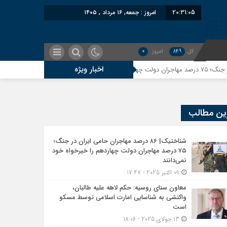
20:31:06
امروز : جمعه, ۱۶ مرداد , ۱۴۰۵
کل
849
امروز
0
اخبار ویژه
معاون سنای روسیه: حکم ل
ین مطالب
شناختیک| ۸۶ درصد مهاجران حامی ایران در جنگ؛
۷۵ درصد مهاجران دولت چهاردهم را خیرخواه خود
نمی‌دانند
09 اکتبر 2025 - 17:47
معاون سنای روسیه: حکم لاهه علیه طالبان،
واکنشی به شناسایی امارت اسلامی توسط مسکو
است
13 جولای 2025 - 18:06