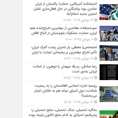
اندیشکده آمریکایی: حمایت پاکستان از ایران
نمادین بود؛ واشنگتن در حال فعال‌سازی نقش
امنیتی جدید اسلام‌آباد
13 جولای 2025 - 17:55
سوءاستفاده معاندین از مهاجرین اخراج‌شده علیه
ایران؛ حمایت مشکوک بلوچستان از اتباع افغان
10 جولای 2025 - 18:00
اختصاصی| معطلی بار تاجران پشت گمرک ایران؛
تأثیر اخراج مهاجرین بر پشیمانی تجارت با ایران
07 جولای 2025 - 16:30
رضا صادقی: بدرقه میهمان با توهین، از اصالت
ایرانی به‌دور است
07 جولای 2025 - 15:59
روسیه امارت اسلامی افغانستان را به رسمیت
شناخت؛ دول آسیای میانه هم به طالبان اعتبار
می‎‌بخشند؟
07 جولای 2025 - 15:05
مذاکره تحمیلی، جنگ تحمیلی، صلح تحمیلی را
پذیرفتیم؛ اسرائیل به کدام صلح تاکنون پایبند بوده