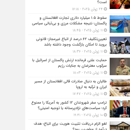
است؟
24 ژوئن 2025 - 16:18
سقوط ۱.۵ میلیارد دلاری تجارت افغانستان و
پاکستان؛ نتیجه مشکلات مرزی و بی‌ثباتی سیاسی
11 ژوئن 2025 - 18:45
تعیین‌تکلیف ۶۲ درصد از اتباع غیرمجاز؛ قانونی
بروید تا امکان بازگشت وجود داشته باشد
11 ژوئن 2025 - 18:36
حمایت علنی فرمانده ارتش پاکستان از اسرائیل با
سرکوب معترضان به جنایات رژیم
11 ژوئن 2025 - 18:03
طالبان به دنبال صادرات قالی افغانستان از مسیر
ایران و ترکیه به اروپا
11 ژوئن 2025 - 17:47
ترامپ سفر شهروندان ۱۲ کشور به آمریکا را ممنوع
کرد؛ سیاست‌های نژادپرستانه یا توجیه امنیتی؟
10 ژوئن 2025 - 19:41
لغو الزام دریافت تثبیت هویت برای اتباع؛ هدف
درآمد از مهاجرین بود؟