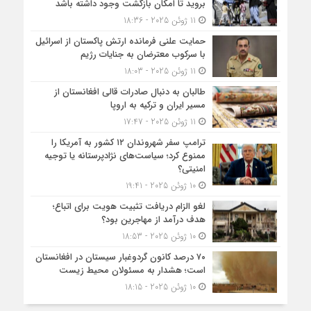
بروید تا امکان بازگشت وجود داشته باشد
11 ژوئن 2025 - 18:36
حمایت علنی فرمانده ارتش پاکستان از اسرائیل
با سرکوب معترضان به جنایات رژیم
11 ژوئن 2025 - 18:03
طالبان به دنبال صادرات قالی افغانستان از
مسیر ایران و ترکیه به اروپا
11 ژوئن 2025 - 17:47
ترامپ سفر شهروندان ۱۲ کشور به آمریکا را
ممنوع کرد؛ سیاست‌های نژادپرستانه یا توجیه
امنیتی؟
10 ژوئن 2025 - 19:41
لغو الزام دریافت تثبیت هویت برای اتباع؛
هدف درآمد از مهاجرین بود؟
10 ژوئن 2025 - 18:53
۷۰ درصد کانون گردوغبار سیستان در افغانستان
است؛ هشدار به مسئولان محیط زیست
10 ژوئن 2025 - 18:15