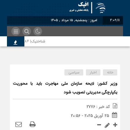
2:09:11
امروز : پنجشنبه, ۱۵ مرداد , ۱۴۰۵
شناختیک| ۸۶ درصد مهاجران حامی ایران در جنگ؛ ۷۵ درصد مهاجران دولت چهاردهم را خیرخواه خود نمی‌دانند
اختصاصی| معطلی بار تاجران پشت گمرک 
خانه
اخبار
سیاسی
رضا صادقی: بدرقه میهمان با توهین، از 
وزیر کشور: لایحه سازمان ملی مهاجرت باید با محوریت
یکپارچگی مدیریتی تصویب شود
روسیه امارت اسلامی افغانستان را به رسمی
کد خبر : 2776
25 آوریل 2025 - 20:56
مذاکره تحمیلی، جنگ تحمیلی، صلح تحمیل