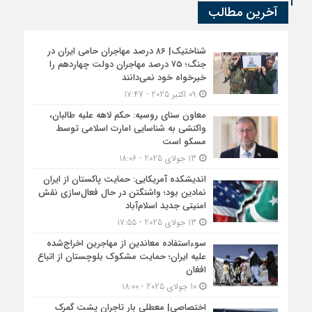
آخرین مطالب
شناختیک| ۸۶ درصد مهاجران حامی ایران در
جنگ؛ ۷۵ درصد مهاجران دولت چهاردهم را
خیرخواه خود نمی‌دانند
09 اکتبر 2025 - 17:47
معاون سنای روسیه: حکم لاهه علیه طالبان،
واکنشی به شناسایی امارت اسلامی توسط
مسکو است
13 جولای 2025 - 18:06
اندیشکده آمریکایی: حمایت پاکستان از ایران
نمادین بود؛ واشنگتن در حال فعال‌سازی نقش
امنیتی جدید اسلام‌آباد
13 جولای 2025 - 17:55
سوءاستفاده معاندین از مهاجرین اخراج‌شده
علیه ایران؛ حمایت مشکوک بلوچستان از اتباع
افغان
10 جولای 2025 - 18:00
اختصاصی| معطلی بار تاجران پشت گمرک