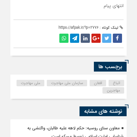
انتهای پیام
لینک کوتاه :
https://afpak.ir/?p=2776
برچسب ها
اتباع
افغان
سازمان ملی مهاجرت
ملی مهاجرت
مهاجرین
نوشته های مشابه
معاون سنای روسیه: حکم لاهه علیه طالبان، واکنشی به
شناسایی امارت اسلامی توسط مسکو است