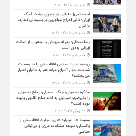
10 جولای 2025 - 18:00
اختصاصی| معطلی بار تاجران پشت گمرک
ایران؛ تأثیر اخراج مهاجرین بر پشیمانی تجارت
با ایران
07 جولای 2025 - 16:30
رضا صادقی: بدرقه میهمان با توهین، از اصالت
ایرانی به‌دور است
07 جولای 2025 - 15:59
روسیه امارت اسلامی افغانستان را به رسمیت
شناخت؛ دول آسیای میانه هم به طالبان اعتبار
می‎‌بخشند؟
07 جولای 2025 - 15:05
مذاکره تحمیلی، جنگ تحمیلی، صلح تحمیلی
را پذیرفتیم؛ اسرائیل به کدام صلح تاکنون پایبند
بوده است؟
24 ژوئن 2025 - 16:18
سقوط ۱.۵ میلیارد دلاری تجارت افغانستان و
پاکستان؛ نتیجه مشکلات مرزی و بی‌ثباتی
سیاسی