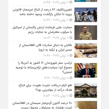
11 ژوئن 2025 - 18:45
تعیین‌تکلیف ۶۲ درصد از اتباع غیرمجاز؛ قانونی
بروید تا امکان بازگشت وجود داشته باشد
11 ژوئن 2025 - 18:36
حمایت علنی فرمانده ارتش پاکستان از اسرائیل
با سرکوب معترضان به جنایات رژیم
11 ژوئن 2025 - 18:03
طالبان به دنبال صادرات قالی افغانستان از
مسیر ایران و ترکیه به اروپا
11 ژوئن 2025 - 17:47
ترامپ سفر شهروندان ۱۲ کشور به آمریکا را
ممنوع کرد؛ سیاست‌های نژادپرستانه یا توجیه
امنیتی؟
10 ژوئن 2025 - 19:41
لغو الزام دریافت تثبیت هویت برای اتباع؛
هدف درآمد از مهاجرین بود؟
10 ژوئن 2025 - 18:53
۷۰ درصد کانون گردوغبار سیستان در افغانستان
است؛ هشدار به مسئولان محیط زیست