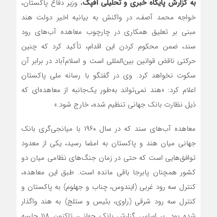
به گزارش پایگاه خبری و تحلیلی افپک
، وزیر دفاع پاکستان،
خواجه محمد آصف، در واکنش به بیانیه اخیر دولت هند
مبنی بر تعلیق همکاری در چارچوب معاهده آب‌های رود
سند، ضمن محکوم کردن این اقدام، تأکید کرد که چنین
حرکتی ناقض قوانین بین‌المللی است و اسلام‌آباد در برابر آن
سکوت نخواهد کرد. وی در گفتگو با رسانه ملی پاکستان
اعلام کرد: «هند نمی‌تواند به‌طور یک‌جانبه از معاهده‌ای که
ذیل نظارت بانک جهانی تنظیم شده، خارج شود.»
معاهده آب‌های سند که در سال ۱۹۶۰ با میانجی‌گری بانک
جهانی میان هند و پاکستان به امضا رسید، یکی از معدود
توافق‌هایی است که حتی در زمان جنگ‌های نظامی میان دو
کشور همچنان پابرجا باقی مانده است. طبق این معاهده،
کنترل سه رود غربی (ایندوس، چناب و جهلوم) به پاکستان و
کنترل سه رود شرقی (راوی، بئیس و ستلج) به هند واگذار
شده بود. بر اساس گزارش بانک جهانی، تاکنون ۱۱۸ جلسه