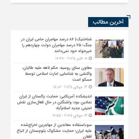
آخرین مطالب
شناختیک| ۸۶ درصد مهاجران حامی ایران در
جنگ؛ ۷۵ درصد مهاجران دولت چهاردهم را
خیرخواه خود نمی‌دانند
09 اکتبر 2025 - 17:47
معاون سنای روسیه: حکم لاهه علیه طالبان،
واکنشی به شناسایی امارت اسلامی توسط
مسکو است
13 جولای 2025 - 18:06
اندیشکده آمریکایی: حمایت پاکستان از ایران
نمادین بود؛ واشنگتن در حال فعال‌سازی نقش
امنیتی جدید اسلام‌آباد
13 جولای 2025 - 17:55
سوءاستفاده معاندین از مهاجرین اخراج‌شده
علیه ایران؛ حمایت مشکوک بلوچستان از اتباع
افغان