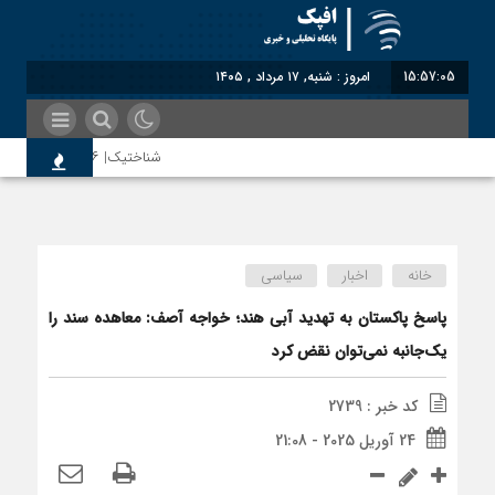
15:57:06
امروز : شنبه, ۱۷ مرداد , ۱۴۰۵
شناختیک| ۸۶ درصد مهاجران حامی ایران در جنگ؛ ۷۵ درصد مهاجران دولت چهاردهم را خیرخواه خود نمی‌دانند
اندیشکده آمریکایی: حمایت پاکست
خانه
اخبار
سیاسی
سوءاستفاده معاندین از مهاجرین
پاسخ پاکستان به تهدید آبی هند؛ خواجه آصف: معاهده سند را
یک‌جانبه نمی‌توان نقض کرد
اختصاصی| معطلی بار تاجران پشت
کد خبر : 2739
24 آوریل 2025 - 21:08
رضا صادقی: بدرقه میهمان با توه