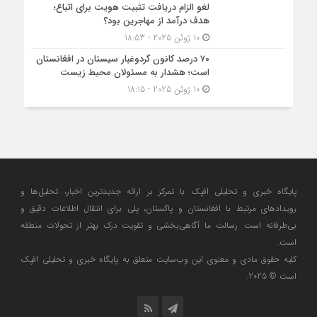
لغو الزام دریافت تثبیت هویت برای اتباع؛
هدف درآمد از مهاجرین بود؟
10 ژوئن 2025 - 18:53
۷۰ درصد کانون گردوغبار سیستان در افغانستان
است؛ هشدار به مسئولان محیط زیست
10 ژوئن 2025 - 18:15
پایگاه خبری و تحلیلی افپک با تمرکز بر ارائه جدیدترین اخبار، تحلیل‌ها و
رویدادهای مرتبط با افغانستان و پاکستان، پلی برای انتقال اطلاعات دقیق و
بی‌طرفانه است. رسالت ما آگاهی‌بخشی و تقویت درک بهتر از تحولات منطقه
است.
کلیه حقوق مادی و معنوی این وب‌سایت متعلق به پایگاه خبری و تحلیلی افپک
است © 2025.