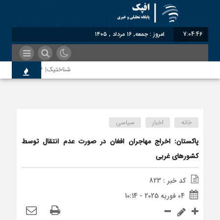
7:04:47
امروز : جمعه, ۱۶ مرداد , ۱۴۰۵
شناختیک| ۸۶ درصد مهاجران حامی ایران در جنگ؛ ۷۵ درصد مهاجران دولت چهاردهم را خیرخواه خود نمی‌دانند
معاون سنای روسیه: حکم لاهه 
خانه
اخبار
سیاسی
اندیشکده آمریکایی: حمایت پاکس
پاکستان: اخراج مهاجران افغان در صورت عدم انتقال توسط
کشورهای غربی
سوءاستفاده معاندین از مهاجری
کد خبر : 823
04 فوریه 2025 - 10:14
اختصاصی| معطلی بار تاجران پش