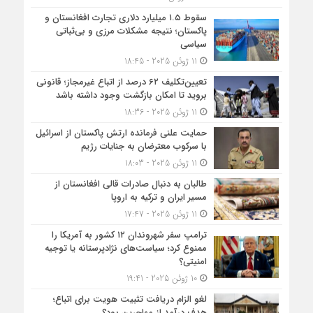
سقوط ۱.۵ میلیارد دلاری تجارت افغانستان و
پاکستان؛ نتیجه مشکلات مرزی و بی‌ثباتی
سیاسی
11 ژوئن 2025 - 18:45
تعیین‌تکلیف ۶۲ درصد از اتباع غیرمجاز؛ قانونی
بروید تا امکان بازگشت وجود داشته باشد
11 ژوئن 2025 - 18:36
حمایت علنی فرمانده ارتش پاکستان از اسرائیل
با سرکوب معترضان به جنایات رژیم
11 ژوئن 2025 - 18:03
طالبان به دنبال صادرات قالی افغانستان از
مسیر ایران و ترکیه به اروپا
11 ژوئن 2025 - 17:47
ترامپ سفر شهروندان ۱۲ کشور به آمریکا را
ممنوع کرد؛ سیاست‌های نژادپرستانه یا توجیه
امنیتی؟
10 ژوئن 2025 - 19:41
لغو الزام دریافت تثبیت هویت برای اتباع؛
هدف درآمد از مهاجرین بود؟