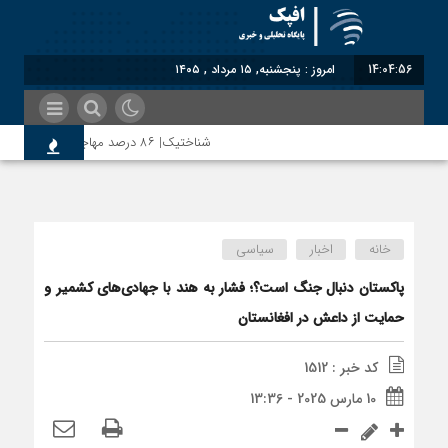
14:04:57
امروز : پنجشنبه, ۱۵ مرداد , ۱۴۰۵
شناختیک| ۸۶ درصد مهاجران حامی ایران در جنگ؛ ۷۵ درصد مهاجران دولت چهاردهم را خیرخواه خود نمی‌دانند
اختصاصی| معطلی بار تاجران پشت گمرک ایران؛
خانه
اخبار
سیاسی
رضا صادقی: بدرقه میهمان با توهین، از اصالت
پاکستان دنبال جنگ است؟؛ فشار به هند با جهادی‌های کشمیر و
حمایت از داعش در افغانستان
روسیه امارت اسلامی افغانستان را به رسمیت شناخ
کد خبر : 1512
10 مارس 2025 - 13:36
مذاکره تحمیلی، جنگ تحمیلی، صلح تحمیلی را 