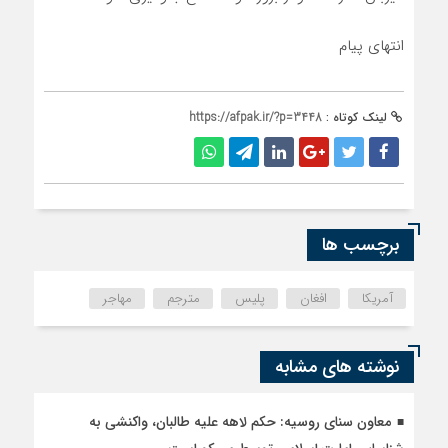
انتهای پیام
لینک کوتاه :
https://afpak.ir/?p=3448
برچسب ها
آمریکا
افغان
پلیس
مترجم
مهاجر
نوشته های مشابه
معاون سنای روسیه: حکم لاهه علیه طالبان، واکنشی به