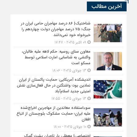
آخرین مطالب
شناختیک| ۸۶ درصد مهاجران حامی ایران در
جنگ؛ ۷۵ درصد مهاجران دولت چهاردهم را
خیرخواه خود نمی‌دانند
09 اکتبر 2025 - 17:47
معاون سنای روسیه: حکم لاهه علیه طالبان،
واکنشی به شناسایی امارت اسلامی توسط
مسکو است
13 جولای 2025 - 18:06
اندیشکده آمریکایی: حمایت پاکستان از ایران
نمادین بود؛ واشنگتن در حال فعال‌سازی نقش
امنیتی جدید اسلام‌آباد
13 جولای 2025 - 17:55
سوءاستفاده معاندین از مهاجرین اخراج‌شده
علیه ایران؛ حمایت مشکوک بلوچستان از اتباع
افغان
10 جولای 2025 - 18:00
اختصاصی| معطلی بار تاجران پشت گمرک