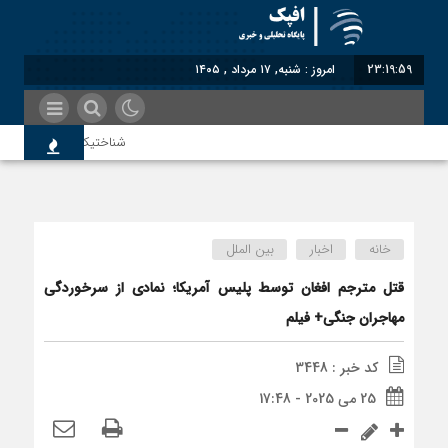
23:19:59
امروز : شنبه, ۱۷ مرداد , ۱۴۰۵
شناختیک| ۸۶ درصد مهاجران حامی ایران در جنگ؛ ۷۵ درصد مهاجران دولت چهاردهم را خیرخواه خود نمی‌دانند
سوءاستفاده معاندین از مهاجرین 
خانه
اخبار
بین الملل
اختصاصی| معطلی بار تاجران پشت 
قتل مترجم افغان توسط پلیس آمریکا؛ نمادی از سرخوردگی
مهاجران جنگی+ فیلم
رضا صادقی: بدرقه میهمان با توهی
کد خبر : 3448
25 می 2025 - 17:48
روسیه امارت اسلامی افغانستان را ب