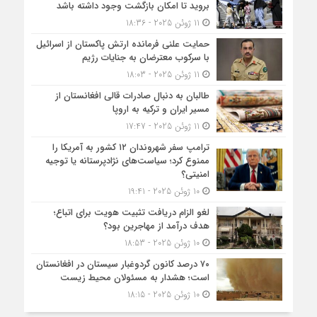
بروید تا امکان بازگشت وجود داشته باشد
11 ژوئن 2025 - 18:36
حمایت علنی فرمانده ارتش پاکستان از اسرائیل
با سرکوب معترضان به جنایات رژیم
11 ژوئن 2025 - 18:03
طالبان به دنبال صادرات قالی افغانستان از
مسیر ایران و ترکیه به اروپا
11 ژوئن 2025 - 17:47
ترامپ سفر شهروندان ۱۲ کشور به آمریکا را
ممنوع کرد؛ سیاست‌های نژادپرستانه یا توجیه
امنیتی؟
10 ژوئن 2025 - 19:41
لغو الزام دریافت تثبیت هویت برای اتباع؛
هدف درآمد از مهاجرین بود؟
10 ژوئن 2025 - 18:53
۷۰ درصد کانون گردوغبار سیستان در افغانستان
است؛ هشدار به مسئولان محیط زیست
10 ژوئن 2025 - 18:15