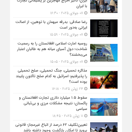
ایران؛ تأثیر اخراج مهاجرین بر پشیمانی تجارت
با ایران
07 جولای 2025 - 16:30
رضا صادقی: بدرقه میهمان با توهین، از اصالت
ایرانی به‌دور است
07 جولای 2025 - 15:59
روسیه امارت اسلامی افغانستان را به رسمیت
شناخت؛ دول آسیای میانه هم به طالبان اعتبار
می‎‌بخشند؟
07 جولای 2025 - 15:05
مذاکره تحمیلی، جنگ تحمیلی، صلح تحمیلی
را پذیرفتیم؛ اسرائیل به کدام صلح تاکنون پایبند
بوده است؟
24 ژوئن 2025 - 16:18
سقوط ۱.۵ میلیارد دلاری تجارت افغانستان و
پاکستان؛ نتیجه مشکلات مرزی و بی‌ثباتی
سیاسی
11 ژوئن 2025 - 18:45
تعیین‌تکلیف ۶۲ درصد از اتباع غیرمجاز؛ قانونی
بروید تا امکان بازگشت وجود داشته باشد