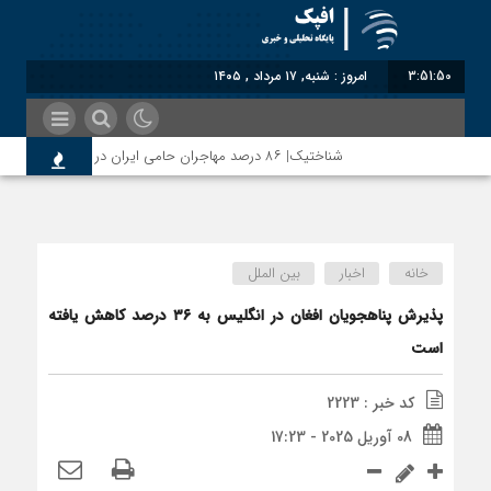
3:51:50
امروز : شنبه, ۱۷ مرداد , ۱۴۰۵
شناختیک| ۸۶ درصد مهاجران حامی ایران در جنگ؛ ۷۵ درصد مهاجران دولت چهاردهم را خیرخواه خود نمی‌دانند
خانه
اخبار
بین الملل
پذیرش پناهجویان افغان در انگلیس به ۳۶ درصد کاهش یافته
است
کد خبر : 2223
08 آوریل 2025 - 17:23