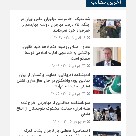
آخرین مطالب
شناختیک| ۸۶ درصد مهاجران حامی ایران در
جنگ؛ ۷۵ درصد مهاجران دولت چهاردهم را
خیرخواه خود نمی‌دانند
09 اکتبر 2025 - 17:47
معاون سنای روسیه: حکم لاهه علیه طالبان،
واکنشی به شناسایی امارت اسلامی توسط
مسکو است
13 جولای 2025 - 18:06
اندیشکده آمریکایی: حمایت پاکستان از ایران
نمادین بود؛ واشنگتن در حال فعال‌سازی نقش
امنیتی جدید اسلام‌آباد
13 جولای 2025 - 17:55
سوءاستفاده معاندین از مهاجرین اخراج‌شده
علیه ایران؛ حمایت مشکوک بلوچستان از اتباع
افغان
10 جولای 2025 - 18:00
اختصاصی| معطلی بار تاجران پشت گمرک