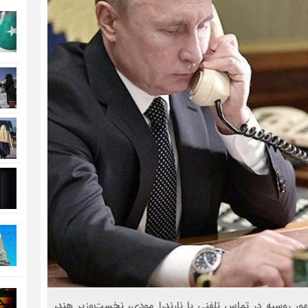
هور روسیه در تماس تلفنی با نارندرا مودی، نخست‌وزیر هند،