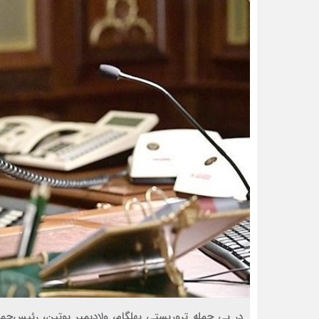
در پی حمله تروریستی پهلگام، ولادیمیر پوتین، رئیس‌جم