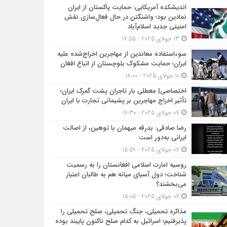
اندیشکده آمریکایی: حمایت پاکستان از ایران
نمادین بود؛ واشنگتن در حال فعال‌سازی نقش
امنیتی جدید اسلام‌آباد
13 جولای 2025 - 17:55
سوءاستفاده معاندین از مهاجرین اخراج‌شده علیه
ایران؛ حمایت مشکوک بلوچستان از اتباع افغان
10 جولای 2025 - 18:00
اختصاصی| معطلی بار تاجران پشت گمرک ایران؛
تأثیر اخراج مهاجرین بر پشیمانی تجارت با ایران
07 جولای 2025 - 16:30
رضا صادقی: بدرقه میهمان با توهین، از اصالت
ایرانی به‌دور است
07 جولای 2025 - 15:59
روسیه امارت اسلامی افغانستان را به رسمیت
شناخت؛ دول آسیای میانه هم به طالبان اعتبار
می‎‌بخشند؟
07 جولای 2025 - 15:05
مذاکره تحمیلی، جنگ تحمیلی، صلح تحمیلی را
پذیرفتیم؛ اسرائیل به کدام صلح تاکنون پایبند بوده