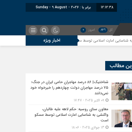
12:12:39
برابر با : Sunday - 9 August - 2026
کل
849
امروز
0
اخبار ویژه
رت اسلامی توسط مسکو است
اندیشکده آمریکایی: حمایت پاکستان از ایران نمادی
ین مطالب
شناختیک| ۸۶ درصد مهاجران حامی ایران در جنگ؛
۷۵ درصد مهاجران دولت چهاردهم را خیرخواه خود
نمی‌دانند
09 اکتبر 2025 - 17:47
معاون سنای روسیه: حکم لاهه علیه طالبان،
واکنشی به شناسایی امارت اسلامی توسط مسکو
است
13 جولای 2025 - 18:06