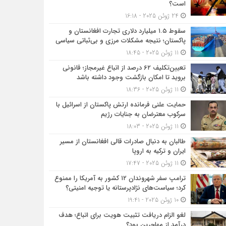
است؟
24 ژوئن 2025 - 16:18
سقوط ۱.۵ میلیارد دلاری تجارت افغانستان و
پاکستان؛ نتیجه مشکلات مرزی و بی‌ثباتی سیاسی
11 ژوئن 2025 - 18:45
تعیین‌تکلیف ۶۲ درصد از اتباع غیرمجاز؛ قانونی
بروید تا امکان بازگشت وجود داشته باشد
11 ژوئن 2025 - 18:36
حمایت علنی فرمانده ارتش پاکستان از اسرائیل با
سرکوب معترضان به جنایات رژیم
11 ژوئن 2025 - 18:03
طالبان به دنبال صادرات قالی افغانستان از مسیر
ایران و ترکیه به اروپا
11 ژوئن 2025 - 17:47
ترامپ سفر شهروندان ۱۲ کشور به آمریکا را ممنوع
کرد؛ سیاست‌های نژادپرستانه یا توجیه امنیتی؟
10 ژوئن 2025 - 19:41
لغو الزام دریافت تثبیت هویت برای اتباع؛ هدف
درآمد از مهاجرین بود؟