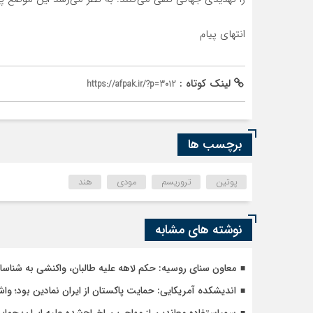
انتهای پیام
لینک کوتاه :
https://afpak.ir/?p=3012
برچسب ها
پوتین
تروریسم
مودی
هند
نوشته های مشابه
معاون سنای روسیه: حکم لاهه علیه طالبان، واکنشی به شنا
اندیشکده آمریکایی: حمایت پاکستان از ایران نمادین بود؛ وا