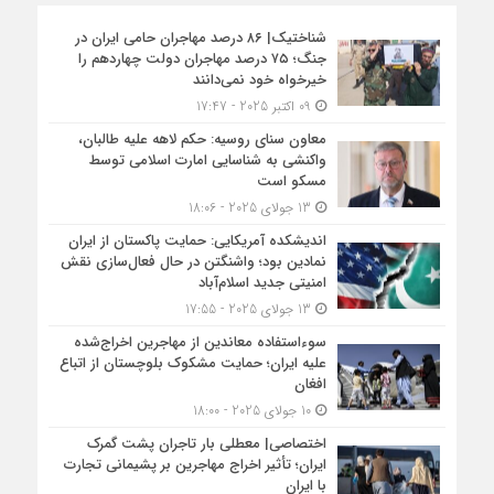
شناختیک| ۸۶ درصد مهاجران حامی ایران در
جنگ؛ ۷۵ درصد مهاجران دولت چهاردهم را
خیرخواه خود نمی‌دانند
09 اکتبر 2025 - 17:47
معاون سنای روسیه: حکم لاهه علیه طالبان،
واکنشی به شناسایی امارت اسلامی توسط
مسکو است
13 جولای 2025 - 18:06
اندیشکده آمریکایی: حمایت پاکستان از ایران
نمادین بود؛ واشنگتن در حال فعال‌سازی نقش
امنیتی جدید اسلام‌آباد
13 جولای 2025 - 17:55
سوءاستفاده معاندین از مهاجرین اخراج‌شده
علیه ایران؛ حمایت مشکوک بلوچستان از اتباع
افغان
10 جولای 2025 - 18:00
اختصاصی| معطلی بار تاجران پشت گمرک
ایران؛ تأثیر اخراج مهاجرین بر پشیمانی تجارت
با ایران