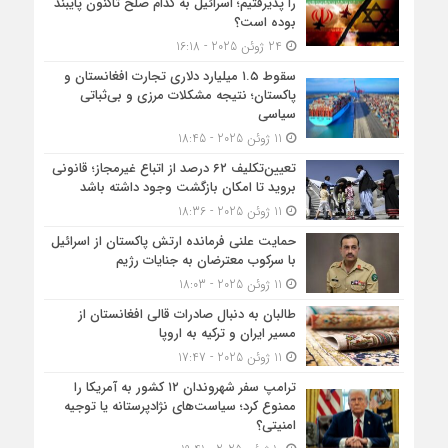
را پذیرفتیم؛ اسرائیل به کدام صلح تاکنون پایبند
بوده است؟
24 ژوئن 2025 - 16:18
سقوط ۱.۵ میلیارد دلاری تجارت افغانستان و
پاکستان؛ نتیجه مشکلات مرزی و بی‌ثباتی
سیاسی
11 ژوئن 2025 - 18:45
تعیین‌تکلیف ۶۲ درصد از اتباع غیرمجاز؛ قانونی
بروید تا امکان بازگشت وجود داشته باشد
11 ژوئن 2025 - 18:36
حمایت علنی فرمانده ارتش پاکستان از اسرائیل
با سرکوب معترضان به جنایات رژیم
11 ژوئن 2025 - 18:03
طالبان به دنبال صادرات قالی افغانستان از
مسیر ایران و ترکیه به اروپا
11 ژوئن 2025 - 17:47
ترامپ سفر شهروندان ۱۲ کشور به آمریکا را
ممنوع کرد؛ سیاست‌های نژادپرستانه یا توجیه
امنیتی؟