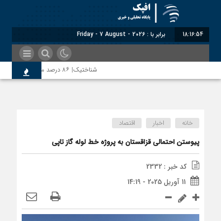
18:16:55
برابر با : Friday - 7 August - 2026
شناختیک| ۸۶ درصد مهاجران حامی ایران در جنگ؛ ۷۵ درصد مهاجران دولت چهاردهم را خیرخواه خود نمی‌دانند
معاون سنای روسیه: حکم لاهه علیه طالب
خانه
اخبار
اقتصاد
اندیشکده آمریکایی: حمایت پاکستان از ایر
پیوستن احتمالی قزاقستان به پروژه خط لوله گاز تاپی
کد خبر : 2332
سوءاستفاده معاندین از مهاجرین اخراج‌شد
11 آوریل 2025 - 14:19
اختصاصی| معطلی بار تاجران پشت گمرک ایر