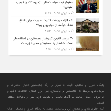
ممنوع کرد؛ سیاست‌های نژادپرستانه یا توجیه
امنیتی؟
10 ژوئن 2025 - 19:41
لغو الزام دریافت تثبیت هویت برای اتباع؛
هدف درآمد از مهاجرین بود؟
10 ژوئن 2025 - 18:53
۷۰ درصد کانون گردوغبار سیستان در افغانستان
است؛ هشدار به مسئولان محیط زیست
10 ژوئن 2025 - 18:15
پایگاه خبری و تحلیلی افپک با تمرکز بر ارائه جدیدترین اخبار، تحلیل‌ها و
رویدادهای مرتبط با افغانستان و پاکستان، پلی برای انتقال اطلاعات دقیق و
بی‌طرفانه است. رسالت ما آگاهی‌بخشی و تقویت درک بهتر از تحولات منطقه
است.
کلیه حقوق مادی و معنوی این وب‌سایت متعلق به پایگاه خبری و تحلیلی افپک