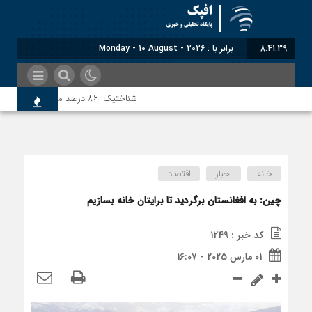
8:41:39
برابر با : Monday - 10 August - 2026
شناختیک| ۸۶ درصد مهاجران حامی ایران در جنگ؛ ۷۵ درصد مهاجران دولت چهاردهم را خیرخواه خود نمی‌دانند
معاون سنای روسیه: حکم لاهه علیه طالب
خانه
اخبار
اقتصاد
اندیشکده آمریکایی: حمایت پاکستان از ای
چین: به افغانستان برگردید تا برایتان خانه بسازیم
کد خبر : 1249
سوءاستفاده معاندین از مهاجرین اخراج‌ش
01 مارس 2025 - 16:07
اختصاصی| معطلی بار تاجران پشت گمرک ای