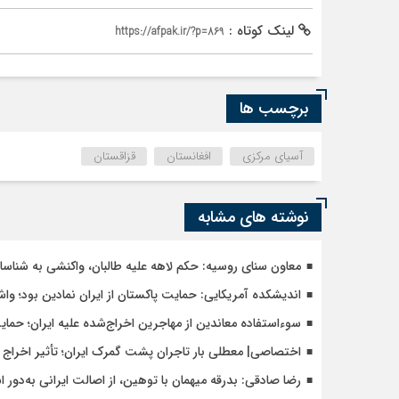
لینک کوتاه :
https://afpak.ir/?p=869
برچسب ها
آسیای مرکزی
افغانستان
قزاقستان
نوشته های مشابه
معاون سنای روسیه: حکم لاهه علیه طالبان، واکنشی به شنا
اندیشکده آمریکایی: حمایت پاکستان از ایران نمادین بود؛ وا
سوءاستفاده معاندین از مهاجرین اخراج‌شده علیه ایران؛ حما
اختصاصی| معطلی بار تاجران پشت گمرک ایران؛ تأثیر اخراج م
رضا صادقی: بدرقه میهمان با توهین، از اصالت ایرانی به‌دور 