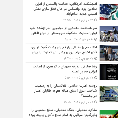
اندیشکده آمریکایی: حمایت پاکستان از ایران
نمادین بود؛ واشنگتن در حال فعال‌سازی نقش
امنیتی جدید اسلام‌آباد
13 جولای 2025 - 17:55
سوءاستفاده معاندین از مهاجرین اخراج‌شده علیه
ایران؛ حمایت مشکوک بلوچستان از اتباع افغان
10 جولای 2025 - 18:00
اختصاصی| معطلی بار تاجران پشت گمرک ایران؛
تأثیر اخراج مهاجرین بر پشیمانی تجارت با ایران
07 جولای 2025 - 16:30
رضا صادقی: بدرقه میهمان با توهین، از اصالت
ایرانی به‌دور است
07 جولای 2025 - 15:59
روسیه امارت اسلامی افغانستان را به رسمیت
شناخت؛ دول آسیای میانه هم به طالبان اعتبار
می‎‌بخشند؟
07 جولای 2025 - 15:05
مذاکره تحمیلی، جنگ تحمیلی، صلح تحمیلی را
پذیرفتیم؛ اسرائیل به کدام صلح تاکنون پایبند بوده