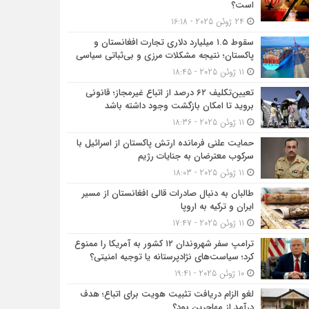
است؟
24 ژوئن 2025 - 16:18
سقوط ۱.۵ میلیارد دلاری تجارت افغانستان و
پاکستان؛ نتیجه مشکلات مرزی و بی‌ثباتی سیاسی
11 ژوئن 2025 - 18:45
تعیین‌تکلیف ۶۲ درصد از اتباع غیرمجاز؛ قانونی
بروید تا امکان بازگشت وجود داشته باشد
11 ژوئن 2025 - 18:36
حمایت علنی فرمانده ارتش پاکستان از اسرائیل با
سرکوب معترضان به جنایات رژیم
11 ژوئن 2025 - 18:03
طالبان به دنبال صادرات قالی افغانستان از مسیر
ایران و ترکیه به اروپا
11 ژوئن 2025 - 17:47
ترامپ سفر شهروندان ۱۲ کشور به آمریکا را ممنوع
کرد؛ سیاست‌های نژادپرستانه یا توجیه امنیتی؟
10 ژوئن 2025 - 19:41
لغو الزام دریافت تثبیت هویت برای اتباع؛ هدف
درآمد از مهاجرین بود؟