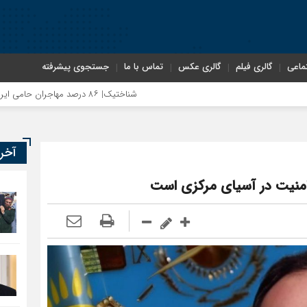
ماعی
گالری فیلم
گالری عکس
تماس با ما
جستجوی پیشرفته
شناختیک| ۸۶ درصد مهاجران حامی ایران در جنگ؛ ۷۵ درصد مهاجران دولت چهاردهم را خیرخواه خود نمی‌دانند
اختصاصی| معطلی بار تاجران پشت گمرک ایران؛ تأثیر اخرا
آخر
ی امنیت در آسیای مرکزی است
رضا صادقی: بدرقه میهمان با توهین، از اصالت ایرانی به‌دو
روسیه امارت اسلامی افغانستان را به رسمیت شناخت؛ دول آسیای 
مذاکره تحمیلی، جنگ تحمیلی، صلح تحمیلی را پذیرفتیم؛ اس