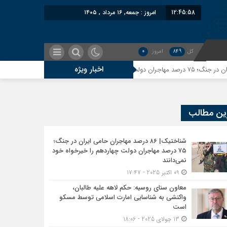
12:45:58
امروز : جمعه, ۱۶ مرداد , ۱۴۰۵
کل
849
امروز
0
اخبار ویژه
معاون سنای روسیه: حکم 
ج مهاجرین بر پشیمانی تجارت با ایران
ین مطالب
ر است
شناختیک| ۸۶ درصد مهاجران حامی ایران در جنگ؛
۷۵ درصد مهاجران دولت چهاردهم را خیرخواه خود
نمی‌دانند
09 اکتبر 2025 - 17:47
میانه هم به طالبان اعتبار می‎‌بخشند؟
معاون سنای روسیه: حکم لاهه علیه طالبان،
واکنشی به شناسایی امارت اسلامی توسط مسکو
است
رائیل به کدام صلح تاکنون پایبند بوده است؟
13 جولای 2025 - 18:06