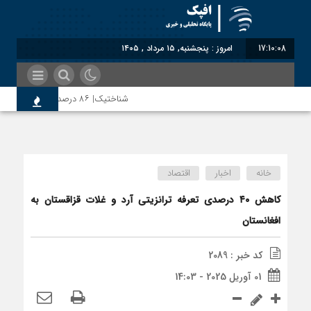
17:10:09
امروز : پنجشنبه, ۱۵ مرداد , ۱۴۰۵
شناختیک| ۸۶ درصد مهاجران حامی ایران در جنگ؛ ۷۵ درصد مهاجران دولت چهاردهم را خیرخواه خود نمی‌دانند
رضا صادقی: بدرقه میهمان با توهین، از اصالت
خانه
اخبار
اقتصاد
روسیه امارت اسلامی افغانستان را به رسمیت شنا
کاهش ۴۰ درصدی تعرفه ترانزیتی آرد و غلات قزاقستان به
افغانستان
مذاکره تحمیلی، جنگ تحمیلی، صلح تحمیلی را
کد خبر : 2089
01 آوریل 2025 - 14:03