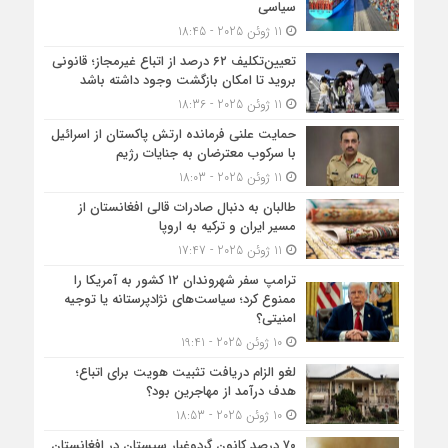
سیاسی
11 ژوئن 2025 - 18:45
تعیین‌تکلیف ۶۲ درصد از اتباع غیرمجاز؛ قانونی
بروید تا امکان بازگشت وجود داشته باشد
11 ژوئن 2025 - 18:36
حمایت علنی فرمانده ارتش پاکستان از اسرائیل
با سرکوب معترضان به جنایات رژیم
11 ژوئن 2025 - 18:03
طالبان به دنبال صادرات قالی افغانستان از
مسیر ایران و ترکیه به اروپا
11 ژوئن 2025 - 17:47
ترامپ سفر شهروندان ۱۲ کشور به آمریکا را
ممنوع کرد؛ سیاست‌های نژادپرستانه یا توجیه
امنیتی؟
10 ژوئن 2025 - 19:41
لغو الزام دریافت تثبیت هویت برای اتباع؛
هدف درآمد از مهاجرین بود؟
10 ژوئن 2025 - 18:53
۷۰ درصد کانون گردوغبار سیستان در افغانستان