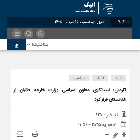
7:02:11
امروز : پنجشنبه, ۱۵ مرداد , ۱۴۰۵
شناختیک| ۸۶ درصد مهاجران حامی ایران در جنگ؛ ۷۵ درصد مهاجران دولت چهاردهم را خیرخواه خود نمی‌دانند
سوءاستفاده معاندین از مهاجرین 
خانه
اخبار
سیاسی
اختصاصی| معطلی بار تاجران پشت 
گاردین: استانکزی معاون سیاسی وزارت خارجه طالبان از
افغانستان فرار کرد
رضا صادقی: بدرقه میهمان با توهی
کد خبر : 827
04 فوریه 2025 - 10:56
روسیه امارت اسلامی افغانستان را ب