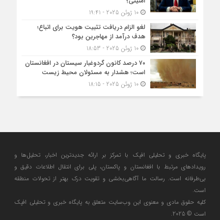
امنیتی؟
10 ژوئن 2025 - 19:41
لغو الزام دریافت تثبیت هویت برای اتباع؛
هدف درآمد از مهاجرین بود؟
10 ژوئن 2025 - 18:53
۷۰ درصد کانون گردوغبار سیستان در افغانستان
است؛ هشدار به مسئولان محیط زیست
10 ژوئن 2025 - 18:15
پایگاه خبری و تحلیلی افپک با تمرکز بر ارائه جدیدترین اخبار، تحلیل‌ها و
رویدادهای مرتبط با افغانستان و پاکستان، پلی برای انتقال اطلاعات دقیق و
بی‌طرفانه است. رسالت ما آگاهی‌بخشی و تقویت درک بهتر از تحولات منطقه
است.
کلیه حقوق مادی و معنوی این وب‌سایت متعلق به پایگاه خبری و تحلیلی افپک
است © 2025.