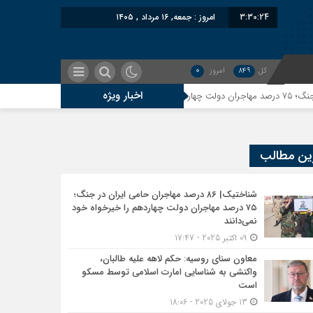
3:30:25
امروز : جمعه, ۱۶ مرداد , ۱۴۰۵
کل
849
امروز
0
اخبار ویژه
معاون سنای روسیه: حکم لاهه
ین مطالب
شناختیک| ۸۶ درصد مهاجران حامی ایران در جنگ؛
۷۵ درصد مهاجران دولت چهاردهم را خیرخواه خود
نمی‌دانند
09 اکتبر 2025 - 17:47
معاون سنای روسیه: حکم لاهه علیه طالبان،
واکنشی به شناسایی امارت اسلامی توسط مسکو
است
13 جولای 2025 - 18:06