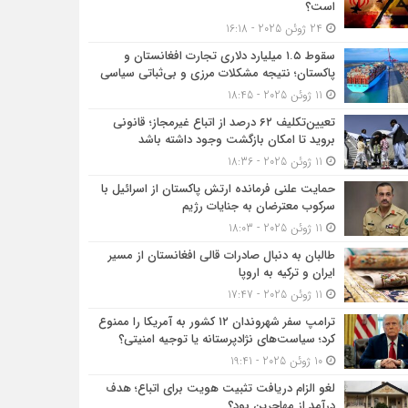
است؟
24 ژوئن 2025 - 16:18
سقوط ۱.۵ میلیارد دلاری تجارت افغانستان و
پاکستان؛ نتیجه مشکلات مرزی و بی‌ثباتی سیاسی
11 ژوئن 2025 - 18:45
تعیین‌تکلیف ۶۲ درصد از اتباع غیرمجاز؛ قانونی
بروید تا امکان بازگشت وجود داشته باشد
11 ژوئن 2025 - 18:36
حمایت علنی فرمانده ارتش پاکستان از اسرائیل با
سرکوب معترضان به جنایات رژیم
11 ژوئن 2025 - 18:03
طالبان به دنبال صادرات قالی افغانستان از مسیر
ایران و ترکیه به اروپا
11 ژوئن 2025 - 17:47
ترامپ سفر شهروندان ۱۲ کشور به آمریکا را ممنوع
کرد؛ سیاست‌های نژادپرستانه یا توجیه امنیتی؟
10 ژوئن 2025 - 19:41
لغو الزام دریافت تثبیت هویت برای اتباع؛ هدف
درآمد از مهاجرین بود؟