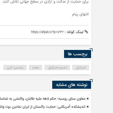
برای حمایت از عدالت و آزادی در سطح جهانی تلاش کنند.
انتهای پیام
لینک کوتاه :
https://afpak.ir/?p=1632
برچسب ها
اسرائیل
تحریم اسرائیل
معمار
یاسمین لاری
نوشته های مشابه
معاون سنای روسیه: حکم لاهه علیه طالبان، واکنشی به شنا
اندیشکده آمریکایی: حمایت پاکستان از ایران نمادین بود؛ وا