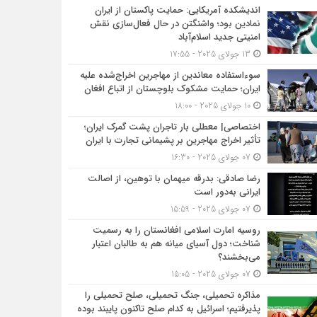
اندیشکده آمریکایی: حمایت پاکستان از ایران
نمادین بود؛ واشنگتن در حال فعال‌سازی نقش
امنیتی جدید اسلام‌آباد
13 جولای 2025 - 17:55
سوءاستفاده معاندین از مهاجرین اخراج‌شده علیه
ایران؛ حمایت مشکوک بلوچستان از اتباع افغان
10 جولای 2025 - 18:00
اختصاصی| معطلی بار تاجران پشت گمرک ایران؛
تأثیر اخراج مهاجرین بر پشیمانی تجارت با ایران
07 جولای 2025 - 16:30
رضا صادقی: بدرقه میهمان با توهین، از اصالت
ایرانی به‌دور است
07 جولای 2025 - 15:59
روسیه امارت اسلامی افغانستان را به رسمیت
شناخت؛ دول آسیای میانه هم به طالبان اعتبار
می‎‌بخشند؟
07 جولای 2025 - 15:05
مذاکره تحمیلی، جنگ تحمیلی، صلح تحمیلی را
پذیرفتیم؛ اسرائیل به کدام صلح تاکنون پایبند بوده