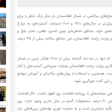
خ‌های مراکشی در شمال افغانستان بار دیگر زنگ خطر را برای
کشاورزی این کشور به‌صدا درآورده است. این آفت که پیش‌تر در سال‌های ۱۹۸۰ و ۲۰۰۱ خسارات گسترده‌ای به مزارع
حضور خود، مناطق حاصل‌خیز چون قندوز، بغلان، تخار، بلخ و
سمنگان را در معرض نابودی قرار داده است. بر اساس اعلام وزارت زراعت افغانستان، این مناطق سالانه بیش از ۴۵ درصد
سازمان خوراکه و زراعت ملل متحد (FAO) اعلام کرده است که تنها در سه ماه گذشته بیش از ۱۷۰۰۰ هکتار زمین در شمال
مکاری وزارت زراعت افغانستان عملیات سم‌پاشی گسترده‌ای را آغاز
 هکتار زمین منجر شده است. همچنین، با استفاده از روش‌های مکانیکی و آموزش جوامع
 این آفت جلوگیری شود.
ی مصاحبه‌ای با روزنامه اطلاعات روز اظهار داشت: «اگر اقدامات
فوری صورت نگیرد، تنها در ولایت بلخ احتمال از بین رفتن ۳۰ درصد محصولات گندم در سال جاری وجود دارد». وی
ه بحرانی‌تر است و به حمایت فوری نهادهای بین‌المللی نیاز