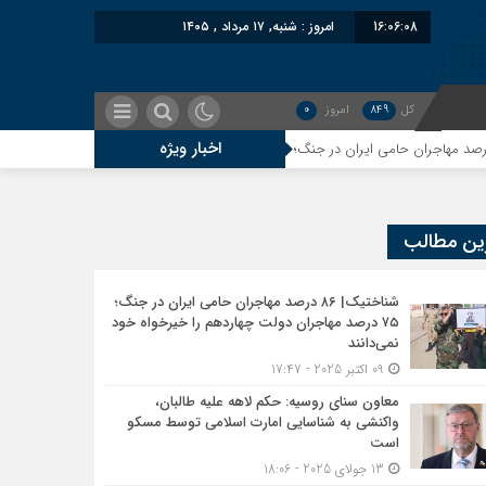
16:06:09
امروز : شنبه, ۱۷ مرداد , ۱۴۰۵
کل
849
امروز
0
اخبار ویژه
معاو
ج‌شده علیه ایران؛ حمایت مشکوک بلوچستان از اتباع افغان
ین مطالب
 ایران؛ تأثیر اخراج مهاجرین بر پشیمانی تجارت با ایران
شناختیک| ۸۶ درصد مهاجران حامی ایران در جنگ؛
۷۵ درصد مهاجران دولت چهاردهم را خیرخواه خود
نمی‌دانند
09 اکتبر 2025 - 17:47
ز اصالت ایرانی به‌دور است
معاون سنای روسیه: حکم لاهه علیه طالبان،
واکنشی به شناسایی امارت اسلامی توسط مسکو
است
میت شناخت؛ دول آسیای میانه هم به طالبان اعتبار می‎‌بخشند؟
13 جولای 2025 - 18:06