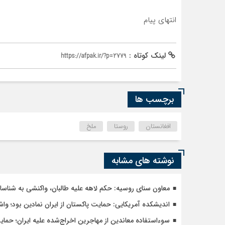
انتهای پیام
لینک کوتاه :
https://afpak.ir/?p=2779
برچسب ها
افغانستان
روستا
ملخ
نوشته های مشابه
معاون سنای روسیه: حکم لاهه علیه طالبان، واکنشی به شنا
اندیشکده آمریکایی: حمایت پاکستان از ایران نمادین بود؛ وا
سوءاستفاده معاندین از مهاجرین اخراج‌شده علیه ایران؛ حما