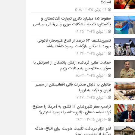
است؟
24 ژوئن 2025 - 16:18
سقوط ۱.۵ میلیارد دلاری تجارت افغانستان و
پاکستان؛ نتیجه مشکلات مرزی و بی‌ثباتی سیاسی
11 ژوئن 2025 - 18:45
تعیین‌تکلیف ۶۲ درصد از اتباع غیرمجاز؛ قانونی
بروید تا امکان بازگشت وجود داشته باشد
11 ژوئن 2025 - 18:36
حمایت علنی فرمانده ارتش پاکستان از اسرائیل با
سرکوب معترضان به جنایات رژیم
11 ژوئن 2025 - 18:03
طالبان به دنبال صادرات قالی افغانستان از مسیر
ایران و ترکیه به اروپا
11 ژوئن 2025 - 17:47
ترامپ سفر شهروندان ۱۲ کشور به آمریکا را ممنوع
کرد؛ سیاست‌های نژادپرستانه یا توجیه امنیتی؟
10 ژوئن 2025 - 19:41
لغو الزام دریافت تثبیت هویت برای اتباع؛ هدف
درآمد از مهاجرین بود؟