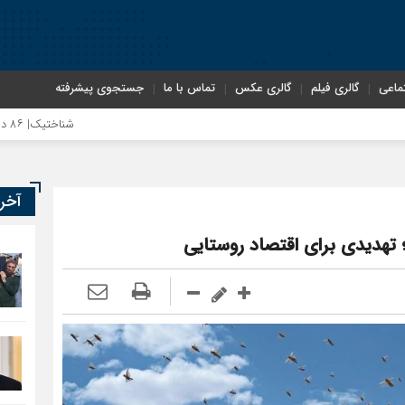
ماعی
گالری فیلم
گالری عکس
تماس با ما
جستجوی پیشرفته
شناختیک| ۸۶ درصد مهاجران حامی ایران در جنگ؛ ۷۵ درصد مهاجران دولت چهاردهم را خیرخواه خود نمی‌دانند
سوءاستفاده معاندین از مهاجرین اخرا
آخر
تهدیدی برای اقتصاد روستایی
اختصاصی| معطلی بار تاجران پشت گمرک
رضا صادقی: بدرقه میهمان با توهین، ا
روسیه امارت اسلامی افغانستان را به رس