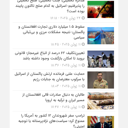
مذاکره تحمیلی، جنگ تحمیلی، صلح تحمیلی
را پذیرفتیم؛ اسرائیل به کدام صلح تاکنون پایبند
بوده است؟
24 ژوئن 2025 - 16:18
سقوط ۱.۵ میلیارد دلاری تجارت افغانستان و
پاکستان؛ نتیجه مشکلات مرزی و بی‌ثباتی
سیاسی
11 ژوئن 2025 - 18:45
تعیین‌تکلیف ۶۲ درصد از اتباع غیرمجاز؛ قانونی
بروید تا امکان بازگشت وجود داشته باشد
11 ژوئن 2025 - 18:36
حمایت علنی فرمانده ارتش پاکستان از اسرائیل
با سرکوب معترضان به جنایات رژیم
11 ژوئن 2025 - 18:03
طالبان به دنبال صادرات قالی افغانستان از
مسیر ایران و ترکیه به اروپا
11 ژوئن 2025 - 17:47
ترامپ سفر شهروندان ۱۲ کشور به آمریکا را
ممنوع کرد؛ سیاست‌های نژادپرستانه یا توجیه
امنیتی؟