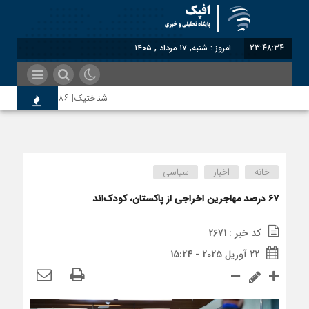
23:48:34
امروز : شنبه, ۱۷ مرداد , ۱۴۰۵
شناختیک| ۸۶ درصد مهاجران حامی ایران در جنگ؛ ۷۵ درصد مهاجران دولت چهاردهم را خیرخواه خود نمی‌دانند
اختصاصی| معطلی بار تاجران پشت گمرک 
خانه
اخبار
سیاسی
رضا صادقی: بدرقه میهمان با توهین، از 
۶۷ درصد مهاجرین اخراجی از پاکستان، کودک‌اند
کد خبر : 2671
روسیه امارت اسلامی افغانستان را به رسمی
22 آوریل 2025 - 15:24
مذاکره تحمیلی، جنگ تحمیلی، صلح تحمی