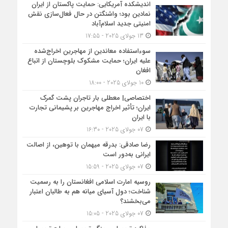
اندیشکده آمریکایی: حمایت پاکستان از ایران
نمادین بود؛ واشنگتن در حال فعال‌سازی نقش
امنیتی جدید اسلام‌آباد
13 جولای 2025 - 17:55
سوءاستفاده معاندین از مهاجرین اخراج‌شده
علیه ایران؛ حمایت مشکوک بلوچستان از اتباع
افغان
10 جولای 2025 - 18:00
اختصاصی| معطلی بار تاجران پشت گمرک
ایران؛ تأثیر اخراج مهاجرین بر پشیمانی تجارت
با ایران
07 جولای 2025 - 16:30
رضا صادقی: بدرقه میهمان با توهین، از اصالت
ایرانی به‌دور است
07 جولای 2025 - 15:59
روسیه امارت اسلامی افغانستان را به رسمیت
شناخت؛ دول آسیای میانه هم به طالبان اعتبار
می‎‌بخشند؟
07 جولای 2025 - 15:05